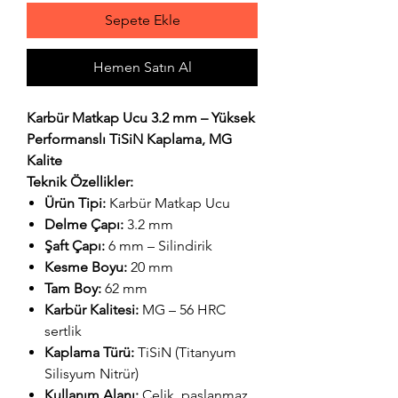
Sepete Ekle
Hemen Satın Al
Karbür Matkap Ucu 3.2 mm – Yüksek
Performanslı TiSiN Kaplama, MG
Kalite
Teknik Özellikler:
Ürün Tipi:
Karbür Matkap Ucu
Delme Çapı:
3.2 mm
Şaft Çapı:
6 mm – Silindirik
Kesme Boyu:
20 mm
Tam Boy:
62 mm
Karbür Kalitesi:
MG – 56 HRC
sertlik
Kaplama Türü:
TiSiN (Titanyum
Silisyum Nitrür)
Kullanım Alanı:
Çelik, paslanmaz