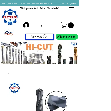
AYNI GÜN KARGO - İSTANBUL AVRUPA YAKASI 2 SAATTE TESLİMAT SEÇENEĞİ
"Türkiye'nin
Kesici
Takım Tedarikcisi"
Giriş
Arama
WhatsApp