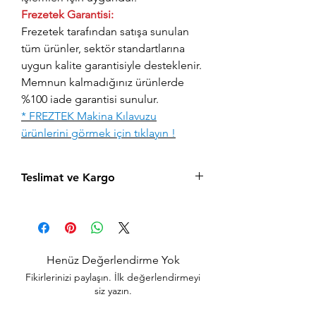
Frezetek Garantisi:
Frezetek tarafından satışa sunulan
tüm ürünler, sektör standartlarına
uygun kalite garantisiyle desteklenir.
Memnun kalmadığınız ürünlerde
%100 iade garantisi sunulur.
* FREZTEK Makina Kılavuzu
ürünlerini görmek için tıklayın !
Teslimat ve Kargo
Aynı gün saat 15:00'a kadar verilen tüm
siparişler aynı gün içerisinde kargolanır.
Acil siparişlerinizde, İstanbul Avrupa
yakası için 2 saatte kendi kuryelerimiz ile
Henüz Değerlendirme Yok
hızlı teslimat seçeneğimiz bulunmaktadır,
Fikirlerinizi paylaşın. İlk değerlendirmeyi
sepet sayfasında teslimat seçimini
siz yazın.
yapabilirsiniz.