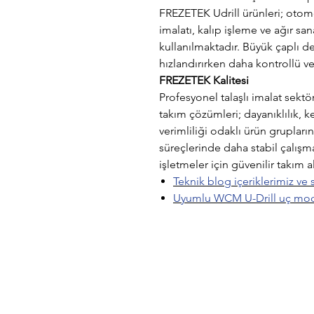
FREZETEK Udrill ürünleri; otom
imalatı, kalıp işleme ve ağır sa
kullanılmaktadır. Büyük çaplı de
hızlandırırken daha kontrollü v
FREZETEK Kalitesi
Profesyonel talaşlı imalat sek
takım çözümleri; dayanıklılık,
verimliliği odaklı ürün grupla
süreçlerinde daha stabil çalışm
işletmeler için güvenilir takım 
Teknik blog içeriklerimiz ve se
Uyumlu WCM U-Drill uç model