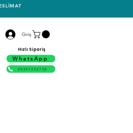
ESLİMAT
Giriş
Hızlı Sipariş
WhatsApp
05357232735