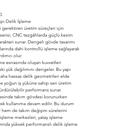
D.
pi Delik İşleme
 gerektiren üretim süreçleri için
 serisi, CNC tezgâhlarda güçlü kesim
arakteri sunar. Dengeli gövde tasarımı
arında dahi kontrollü işleme sağlayarak
rdımcı olur.
me esnasında oluşan kuvvetleri
ki yük dağılımını dengeler. Bu yapı
daha hassas delik geometrileri elde
kle yoğun iş yüküne sahip seri üretim
ürdürülebilir performans sunar.
yesinde takım gövdesi korunurken
lerek kullanıma devam edilir. Bu durum
ır hem de takım değişim sürelerini
işleme merkezleri, yatay işleme
rında yüksek performanslı delik işleme