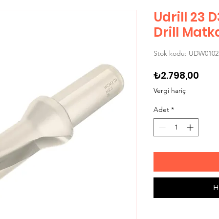
Udrill 23
Drill Mat
Stok kodu: UDW0102
Fiya
₺2.798,00
Vergi hariç
Adet
*
H