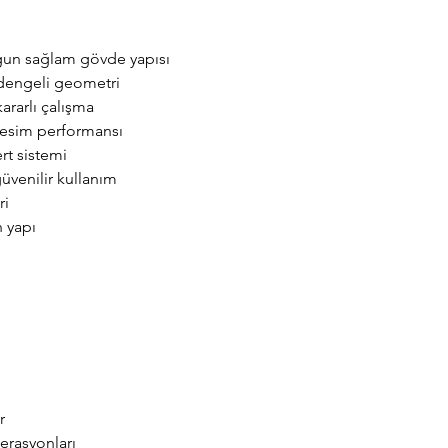
gun sağlam gövde yapısı
 dengeli geometri
ararlı çalışma
 kesim performansı
rt sistemi
üvenilir kullanım
ri
n yapı
r
erasyonları