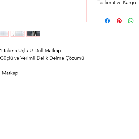
Teslimat ve Kargo
Aynı gün saat 14:00'a 
gün içerisinde kargola
Avrupa yakası için 2 sa
teslimat seçeneğimiz
teslimat seçimini yapab
 Takma Uçlu U-Drill Matkap
 Güçlü ve Verimli Delik Delme Çözümü
l Matkap