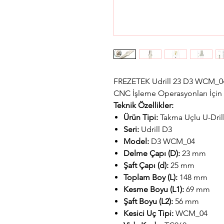
FREZETEK Udrill 23 D3 WCM_04
CNC İşleme Operasyonları İçin
Teknik Özellikler:
Ürün Tipi:
Takma Uçlu U-Dril
Seri:
Udrill D3
Model:
D3 WCM_04
Delme Çapı (D):
23 mm
Şaft Çapı (d):
25 mm
Toplam Boy (L):
148 mm
Kesme Boyu (L1):
69 mm
Şaft Boyu (L2):
56 mm
Kesici Uç Tipi:
WCM_04