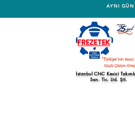
AYNI GÜN
FREZETEK
"Türkiye'nin
Kesici
Güçlü Çözüm Ortağ
İstanbul CNC Kesici Takıml
San. Tic. Ltd. Şti.