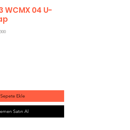
 D3 WCMX 04 U-
kap
300
t
Sepete Ekle
emen Satın Al