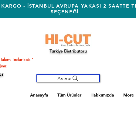
 KARGO - İSTANBUL AVRUPA YAKASI 2 SAATTE T
SEÇENEĞİ
Türkiye Distribütörü
Takım Tedarikcisi"
ınız
ar
Arama
Anasayfa
Tüm Ürünler
Hakkımızda
More