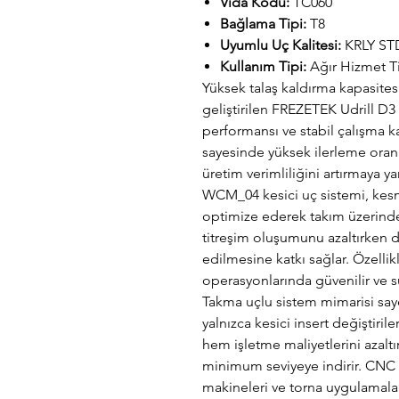
Vida Kodu:
TC060
Bağlama Tipi:
T8
Uyumlu Uç Kalitesi:
KRLY ST
Kullanım Tipi:
Ağır Hizmet Ti
Yüksek talaş kaldırma kapasitesi
geliştirilen FREZETEK Udrill D3
performansı ve stabil çalışma k
sayesinde yüksek ilerleme oranl
üretim verimliliğini artırmaya ya
WCM_04 kesici uç sistemi, kes
optimize ederek takım üzerinde
titreşim oluşumunu azaltırken 
edilmesine katkı sağlar. Özelli
operasyonlarında güvenilir ve s
Takma uçlu sistem mimarisi sa
yalnızca kesici insert değiştiri
hem işletme maliyetlerini azalt
minimum seviyeye indirir. CNC 
makineleri ve torna uygulamala