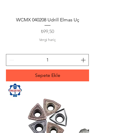
WCMX 040208 Udrill Elmas Uç
Fiyat
₺99,50
Vergi hariç
Sepete Ekle