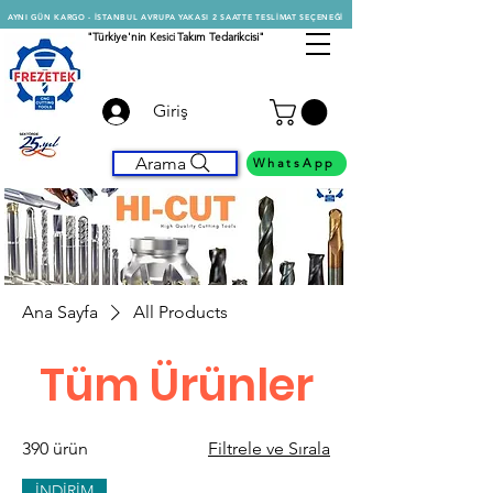
AYNI GÜN KARGO - İSTANBUL AVRUPA YAKASI 2 SAATTE TESLİMAT SEÇENEĞİ
"Türkiye'nin
Kesici
Takım Tedarikcisi"
Giriş
Arama
WhatsApp
Ana Sayfa
All Products
Tüm Ürünler
390 ürün
Filtrele ve Sırala
İNDİRİM