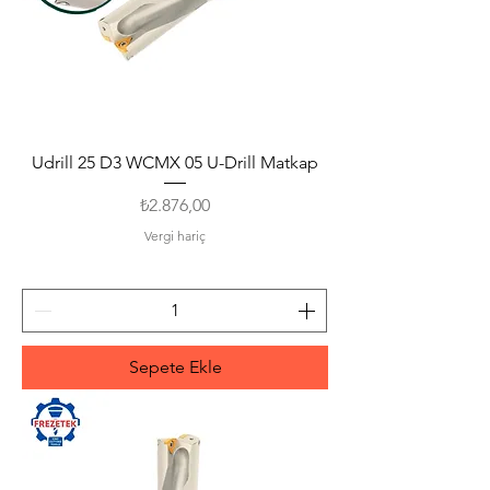
Udrill 25 D3 WCMX 05 U-Drill Matkap
Fiyat
₺2.876,00
Vergi hariç
Sepete Ekle