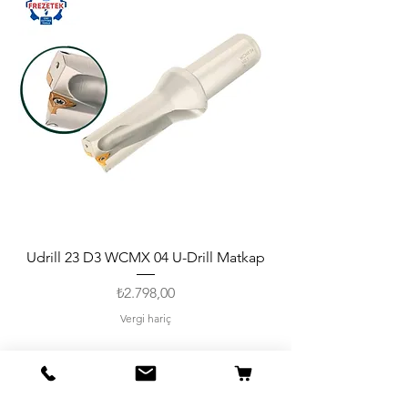
Udrill 23 D3 WCMX 04 U-Drill Matkap
Fiyat
₺2.798,00
Vergi hariç