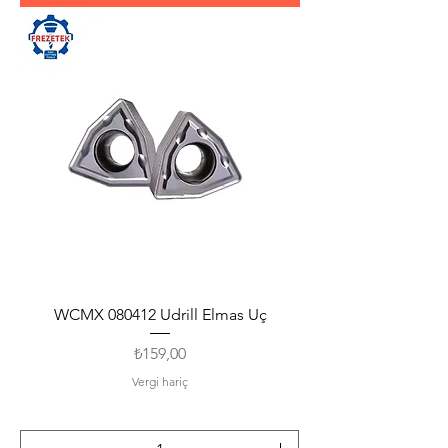
WCMX 080412 Udrill Elmas Uç
Fiyat
₺159,00
Vergi hariç