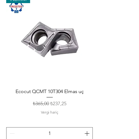
Ecocut QCMT 10T304 Elmas uç
Normal Fiyat
İndirimli Fiyat
₺365,00
₺237,25
Vergi hariç