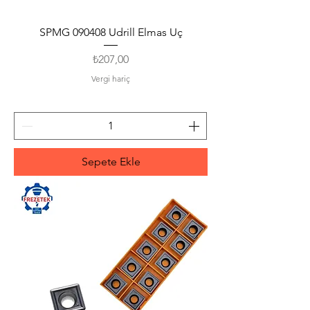
SPMG 090408 Udrill Elmas Uç
Fiyat
₺207,00
Vergi hariç
Sepete Ekle