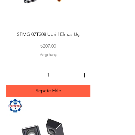
SPMG 07T308 Udrill Elmas Uç
Fiyat
₺207,00
Vergi hariç
Sepete Ekle