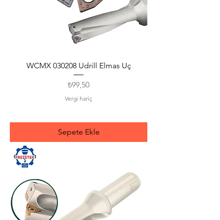
WCMX 030208 Udrill Elmas Uç
Fiyat
₺99,50
Vergi hariç
Sepete Ekle