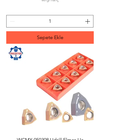
Sepete Ekle
WCMX 050308 Udrill Elmas Uç