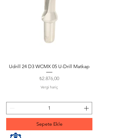
Udrill 24 D3 WCMX 05 U-Drill Matkap
Fiyat
₺2.876,00
Vergi hariç
Sepete Ekle