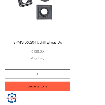
SPMG 060204 Udrill Elmas Uç
Fiyat
₺138,00
Vergi hariç
Sepete Ekle