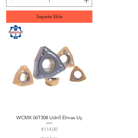
Sepete Ekle
WCMX 06T308 Udrill Elmas Uç
Fiyat
₺114,00
Vergi hariç