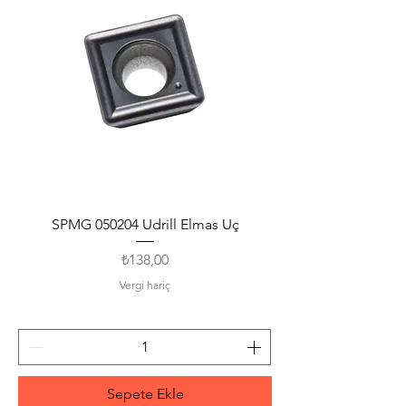
SPMG 050204 Udrill Elmas Uç
Fiyat
₺138,00
Vergi hariç
Sepete Ekle