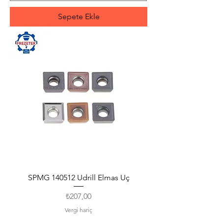
Sepete Ekle
SPMG 140512 Udrill Elmas Uç
Fiyat
₺207,00
Vergi hariç