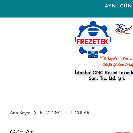
AYNI GÜN
FREZETEK
"Türkiye'nin
Kesici
Güçlü Çözüm Ortağ
İstanbul CNC Kesici Takıml
San. Tic. Ltd. Şti.
Ana Sayfa
BT40 CNC TUTUCULAR
Göz At: