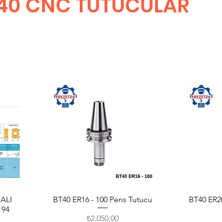
40 CNC TUTUCULAR
DALI
BT40 ER16 - 100 Pens Tutucu
Hızlı Bakış
BT40 ER20
194
Fiyat
₺2.050,00