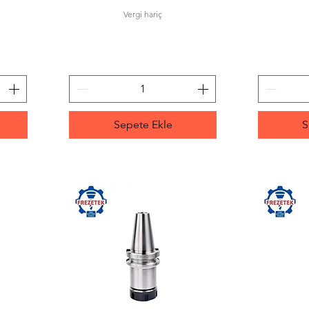
Vergi hariç
Sepete Ekle
S