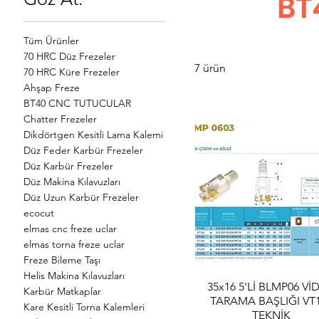
BT
Tüm Ürünler
70 HRC Düz Frezeler
7 ürün
70 HRC Küre Frezeler
Ahşap Freze
BT40 CNC TUTUCULAR
Chatter Frezeler
Dikdörtgen Kesitli Lama Kalemi
Düz Feder Karbür Frezeler
Düz Karbür Frezeler
Düz Makina Kılavuzları
Düz Uzun Karbür Frezeler
ecocut
elmas cnc freze uclar
elmas torna freze uclar
Freze Bileme Taşı
Helis Makina Kılavuzları
35x16 5'Lİ BLMP06 Vİ
Hızlı Bakış
Karbür Matkaplar
TARAMA BAŞLIĞI VT
Kare Kesitli Torna Kalemleri
TEKNİK