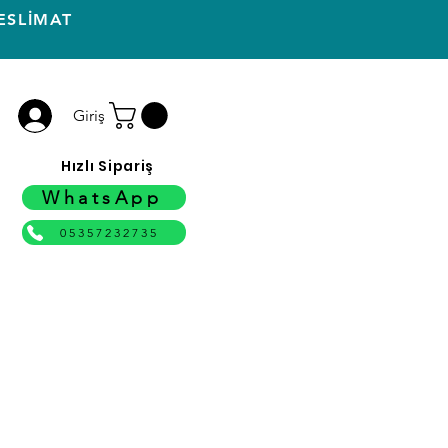
ESLİMAT
Giriş
Hızlı Sipariş
WhatsApp
05357232735