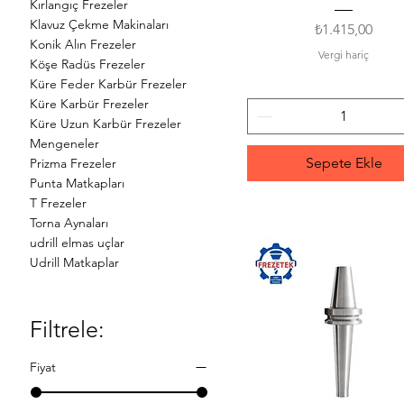
Kırlangıç Frezeler
Klavuz Çekme Makinaları
Fiyat
₺1.415,00
Konik Alın Frezeler
Vergi hariç
Köşe Radüs Frezeler
Küre Feder Karbür Frezeler
Küre Karbür Frezeler
Küre Uzun Karbür Frezeler
Mengeneler
Sepete Ekle
Prizma Frezeler
Punta Matkapları
T Frezeler
Torna Aynaları
udrill elmas uçlar
Udrill Matkaplar
Filtrele:
Fiyat