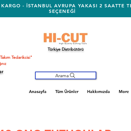
 KARGO - İSTANBUL AVRUPA YAKASI 2 SAATTE T
SEÇENEĞİ
Türkiye Distribütörü
Takım Tedarikcisi"
ınız
ar
Arama
Anasayfa
Tüm Ürünler
Hakkımızda
More