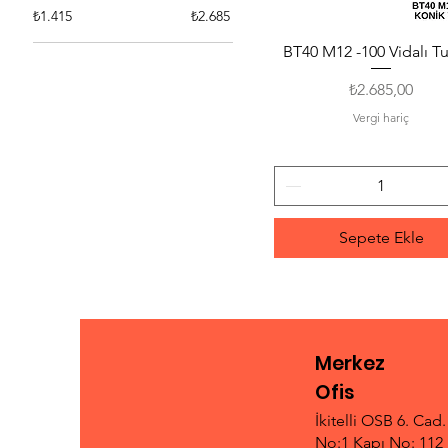
₺1.415
₺2.685
BT40 M12 -100 Vidalı T
Hızlı Bakış
Fiyat
₺2.685,00
Vergi hariç
Sepete Ekle
Merkez
Ofis
İkitelli OSB 6. Cad
No:1 Kapı No: 112 