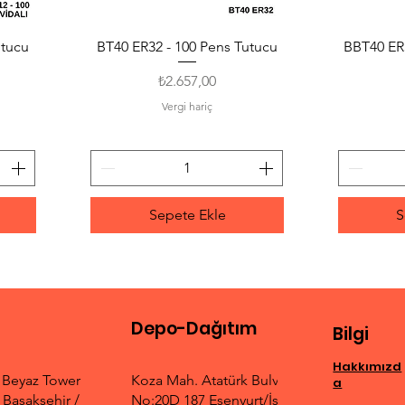
utucu
BT40 ER32 - 100 Pens Tutucu
Hızlı Bakış
BBT40 ER3
Fiyat
₺2.657,00
Vergi hariç
Sepete Ekle
S
Depo-Dağıtım
Bilgi
Hakkımızd
. Beyaz Tower
Koza Mah. Atatürk Bulvarı
a
Başakşehir /
No:20D 187 Esenyurt/İstanbul