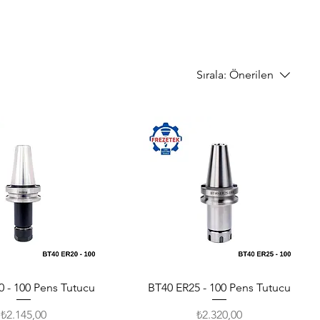
Sırala:
Önerilen
 - 100 Pens Tutucu
Hızlı Bakış
BT40 ER25 - 100 Pens Tutucu
Hızlı Bakış
Fiyat
Fiyat
₺2.145,00
₺2.320,00