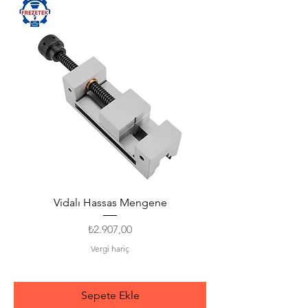
Vidalı Hassas Mengene
Fiyat
₺2.907,00
Vergi hariç
Sepete Ekle