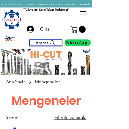
AYNI GÜN KARGO - İSTANBUL AVRUPA YAKASI 2 SAATTE TESLİMAT SEÇENEĞİ
"Türkiye'nin
Kesici
Takım Tedarikcisi"
Giriş
Arama
WhatsApp
Ana Sayfa
Mengeneler
Mengeneler
5 ürün
Filtrele ve Sırala