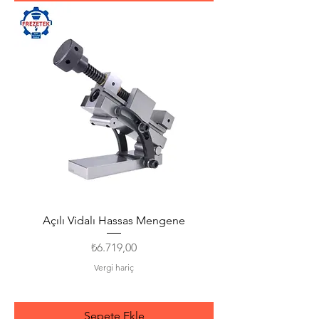
Açılı Vidalı Hassas Mengene
Fiyat
₺6.719,00
Vergi hariç
Sepete Ekle