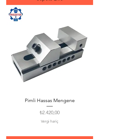
Pimli Hassas Mengene
Fiyat
₺2.420,00
Vergi hariç