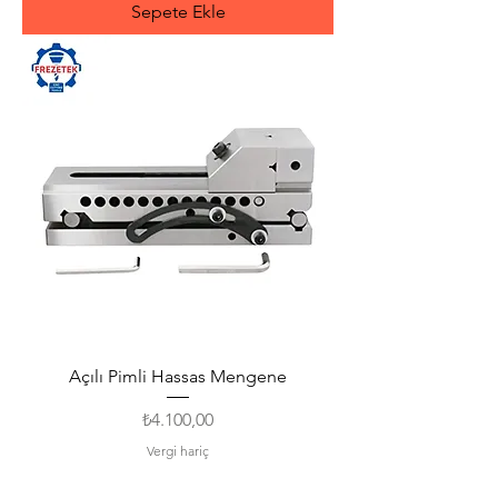
Sepete Ekle
Açılı Pimli Hassas Mengene
Fiyat
₺4.100,00
Vergi hariç