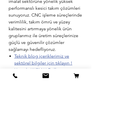
imalat sektörüne yönelik yüksek
performanslı kesici takım çözümleri
sunuyoruz. CNC işleme süreçlerinde
verimlilik, takım ömrü ve yüzey
kalitesini artırmaya yönelik ürün
gruplarımız ile üretim süreçlerinize
güçlü ve güvenilir çözümler
sağlamayı hedefliyoruz.
Teknik blog içeriklerimiz ve
sektörel bilgiler için tıklayın !
Uyumlu WCM U-Drill uç
modellerini incelemek için
tıklayın !
Teslimat ve Kargo
Aynı gün saat 14:00'a kadar verilen tüm
siparişler aynı gün içerisinde kargolanır.