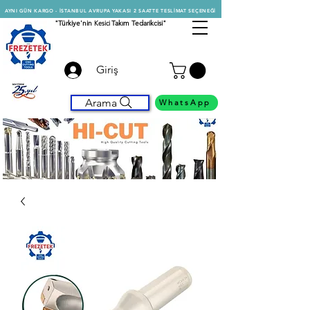
AYNI GÜN KARGO - İSTANBUL AVRUPA YAKASI 2 SAATTE TESLİMAT SEÇENEĞİ
"Türkiye'nin
Kesici
Takım Tedarikcisi"
Giriş
Arama
WhatsApp