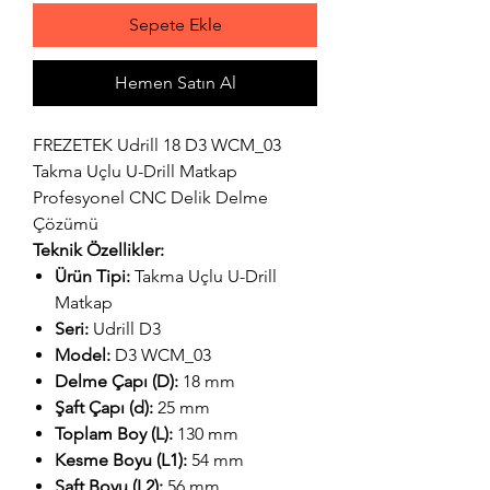
Sepete Ekle
Hemen Satın Al
FREZETEK Udrill 18 D3 WCM_03
Takma Uçlu U-Drill Matkap
Profesyonel CNC Delik Delme
Çözümü
Teknik Özellikler:
Ürün Tipi:
Takma Uçlu U-Drill
Matkap
Seri:
Udrill D3
Model:
D3 WCM_03
Delme Çapı (D):
18 mm
Şaft Çapı (d):
25 mm
Toplam Boy (L):
130 mm
Kesme Boyu (L1):
54 mm
Şaft Boyu (L2):
56 mm