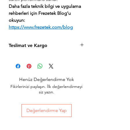
Daha fazla teknik bilgi ve uygulama
rehberleri için Frezetek Blog’u
okuyun:
https://www.frezetek.com/blog
Teslimat ve Kargo
Aynı gün saat 15:00'a kadar verilen tüm
siparişler aynı gün içerisinde kargolanır.
Acil siparişlerinizde, İstanbul Avrupa
yakası için 2 saatte kendi kuryelerimiz ile
Henüz Değerlendirme Yok
hızlı teslimat seçeneğimiz bulunmaktadır,
Fikirlerinizi paylaşın. İlk değerlendirmeyi
sepet sayfasında teslimat seçimini
siz yazın.
yapabilirsiniz.
Değerlendirme Yap