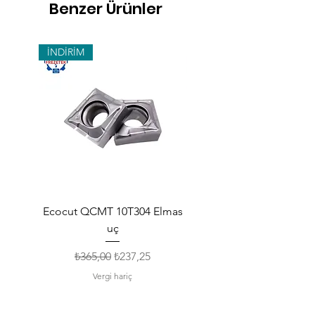
Benzer Ürünler
İNDİRİM
Ecocut QCMT 10T304 Elmas
SPMG 140512 Udrill Elma
uç
Normal Fiyat
İndirimli Fiyat
₺365,00
₺237,25
Vergi hariç