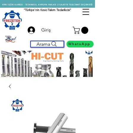
AYNI GÜN KARGO - İSTANBUL AVRUPA YAKASI 2 SAATTE TESLİMAT SEÇENEĞİ
"Türkiye'nin
Kesici
Takım Tedarikcisi"
Giriş
Arama
WhatsApp