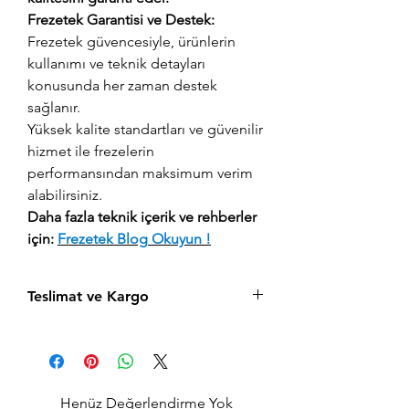
Frezetek Garantisi ve Destek:
Frezetek güvencesiyle, ürünlerin
kullanımı ve teknik detayları
konusunda her zaman destek
sağlanır.
Yüksek kalite standartları ve güvenilir
hizmet ile frezelerin
performansından maksimum verim
alabilirsiniz.
Daha fazla teknik içerik ve rehberler
için:
Frezetek Blog
Okuyun !
Teslimat ve Kargo
Aynı gün saat 15:00'a kadar verilen tüm
siparişler aynı gün içerisinde kargolanır.
Acil siparişlerinizde, İstanbul Avrupa
yakası için 2 saatte kendi kuryelerimiz ile
Henüz Değerlendirme Yok
hızlı teslimat seçeneğimiz bulunmaktadır,