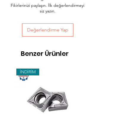
Fikirlerinizi paylaşın. İlk değerlendirmeyi
sepet sayfasında teslimat seçimini
siz yazın.
yapabilirsiniz.
Değerlendirme Yap
Benzer Ürünler
İNDİRİM