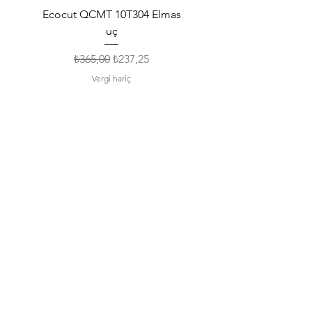
Ecocut QCMT 10T304 Elmas
SPMG 140512 Udrill Elma
uç
Normal Fiyat
İndirimli Fiyat
₺365,00
₺237,25
Vergi hariç