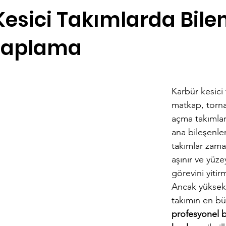
Kesici Takımlarda Bile
Kaplama
dız
Karbür kesici 
matkap, torna
açma takımları
ana bileşenler
takımlar zaman
aşınır ve yüze
görevini yitir
Ancak yüksek 
takımın en bü
profesyonel b