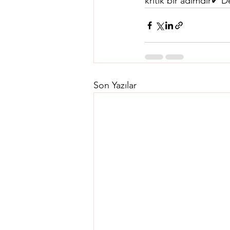
kritik bir adımdır✔ D
Son Yazılar