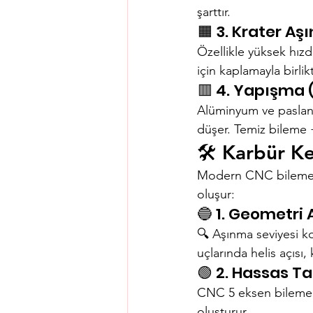
şarttır.
🟧 3. Krater Aş
Özellikle yüksek hızd
için kaplamayla birlikt
🟥 4. Yapışma 
Alüminyum ve paslan
düşer. Temiz bileme
🛠️ Karbür Ke
Modern CNC bileme ma
oluşur:
🔵 1. Geometri 
🔍 Aşınma seviyesi ko
uçlarında helis açısı,
🟢 2. Hassas T
CNC 5 eksen bileme m
oluşturur.