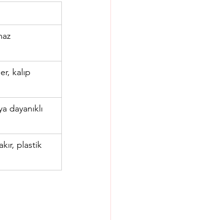
maz
r, kalıp 
ya dayanıklı 
ır, plastik 