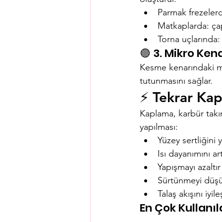
Parmak frezelerd
Matkaplarda: çapr
Torna uçlarında: t
🟣 3. Mikro Ke
Kesme kenarındaki mik
tutunmasını sağlar.
⚡ Tekrar Ka
Kaplama, karbür takı
yapılması:
Yüzey sertliğini y
Isı dayanımını art
Yapışmayı azaltır
Sürtünmeyi düşü
Talaş akışını iyileş
En Çok Kullanı