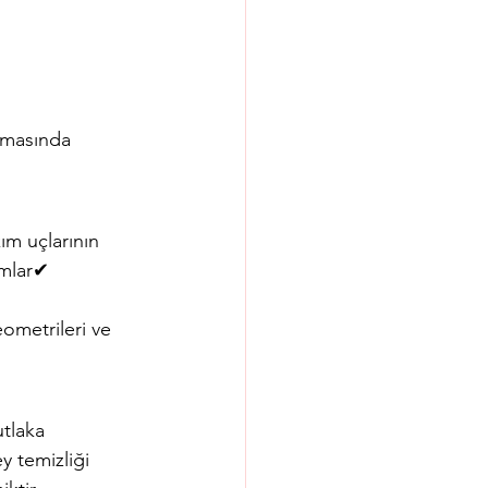
ırmasında 
m uçlarının 
ımlar✔ 
ometrileri ve 
tlaka 
 temizliği 