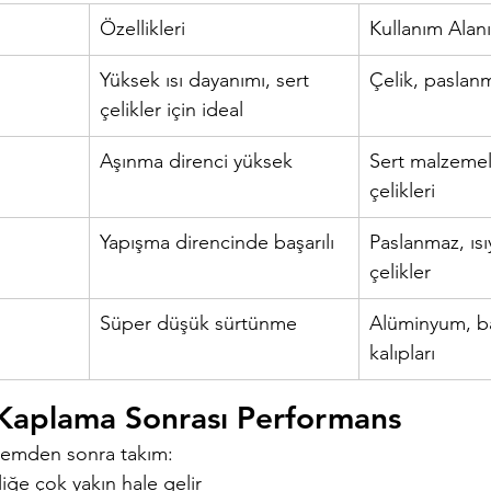
Özellikleri
Kullanım Alanı
Yüksek ısı dayanımı, sert 
Çelik, paslan
çelikler için ideal
Aşınma direnci yüksek
Sert malzemele
çelikleri
Yapışma direncinde başarılı
Paslanmaz, ısı
çelikler
Süper düşük sürtünme
Alüminyum, bak
kalıpları
 Kaplama Sonrası Performans
şlemden sonra takım:
liğe çok yakın hale gelir