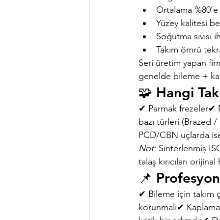
Ortalama %80’e 
Yüzey kalitesi bel
Soğutma sıvısı ih
Takım ömrü tekr
Seri üretim yapan fir
genelde bileme + kap
🧩 Hangi Tak
✔ Parmak frezeler✔ M
bazı türleri (Brazed 
PCD/CBN uçlarda ise 
Not:
 Sinterlenmiş IS
talaş kırıcıları orijina
📌 Profesyone
✔ Bileme için takım 
korunmalı✔ Kaplama 