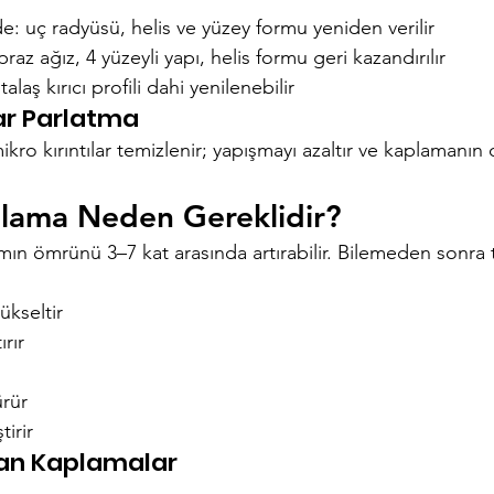
e: uç radyüsü, helis ve yüzey formu yeniden verilir
az ağız, 4 yüzeyli yapı, helis formu geri kazandırılır
alaş kırıcı profili dahi yenilenebilir
nar Parlatma
ro kırıntılar temizlenir; yapışmayı azaltır ve kaplamanın d
plama Neden Gereklidir?
mın ömrünü 3–7 kat arasında artırabilir. Bilemeden sonra 
ükseltir
ırır
rür
tirir
lan Kaplamalar