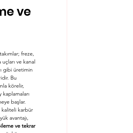
me ve
takımlar; freze, 
 uçları ve kanal 
 gibi üretimin 
idir. Bu 
la körelir, 
y kaplamaları 
meye başlar. 
kaliteli karbür 
yük avantajı, 
ileme ve tekrar 