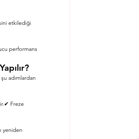
ni etkilediği 
ucu performans 
Yapılır?
 şu adımlardan 
ir.✔ Freze 
ı yeniden 