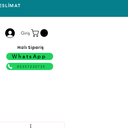
ESLİMAT
Giriş
Hızlı Sipariş
WhatsApp
05357232735