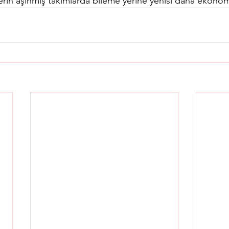
erin aşınmış takımlarda bileme yerine yenisi daha ekonom