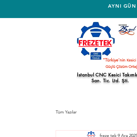
AYNI GÜN
FREZETEK
"Türkiye'nin
Kesici
Güçlü Çözüm Ortağ
İstanbul CNC Kesici Takıml
San. Tic. Ltd. Şti.
Tüm Yazılar
freze tek
9 Ara 202