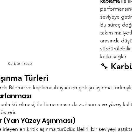
kaplama
 ile i
performansına
seviyeye getir
Bu süreç doğr
takım maliyet
arasında düşü
sürdürülebili
katkı sağlar.
Karbür Freze
🔧 Karbü
şınma Türleri
rda Bileme ve kaplama ihtiyacı en çok şu aşınma türleriyle
varlanması
nla körelmesi; ilerleme sırasında zorlanma ve yüzey kali
österir.
ar (Yan Yüzey Aşınması)
leyen en kritik aşınma türüdür. Belirli bir seviyeyi aştık