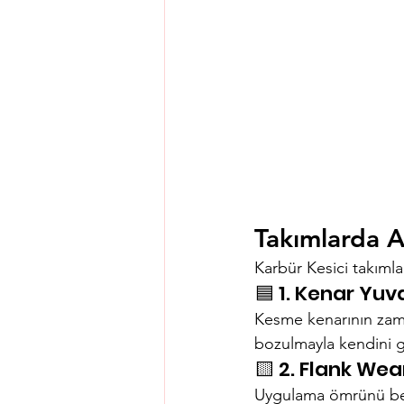
Takımlarda A
Karbür Kesici takımla
🟦 1. Kenar Yu
Kesme kenarının zama
bozulmayla kendini g
🟨 2. Flank We
Uygulama ömrünü belir