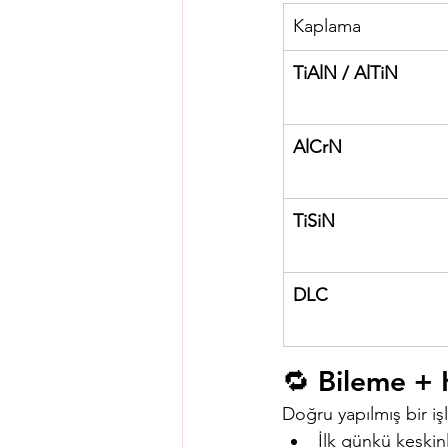
Kaplama
TiAlN / AlTiN
AlCrN
TiSiN
DLC
🔁 Bileme +
Doğru yapılmış bir i
İlk günkü keskin