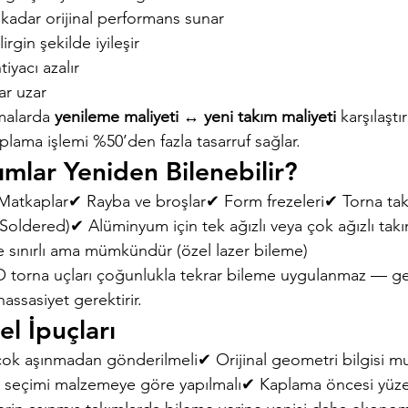
kadar orijinal performans sunar
irgin şekilde iyileşir
tiyacı azalır
ar uzar
malarda 
yenileme maliyeti ↔ yeni takım maliyeti
 karşılaşt
lama işlemi %50’den fazla tasarruf sağlar.
ımlar Yeniden Bilenebilir?
atkaplar✔ Rayba ve broşlar✔ Form frezeleri✔ Torna takı
/ Soldered)✔ Alüminyum için tek ağızlı veya çok ağızlı tak
sınırlı ama mümkündür (özel lazer bileme)
O torna uçları çoğunlukla tekrar bileme uygulanmaz — ge
l hassasiyet gerektirir.
l İpuçları
çok aşınmadan gönderilmeli✔ Orijinal geometri bilgisi mu
seçimi malzemeye göre yapılmalı✔ Kaplama öncesi yüzey