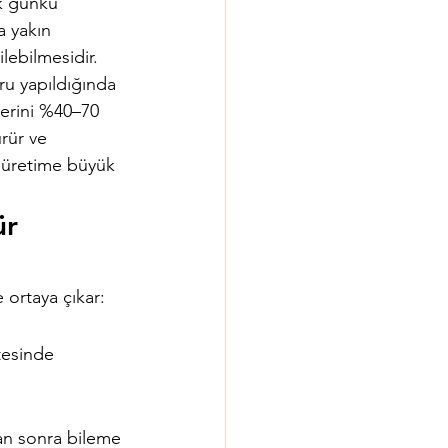
lk günkü 
 yakın 
ilebilmesidir. 
u yapıldığında 
lerini %40–70 
rür ve 
r üretime büyük 
r 
 ortaya çıkar:
tesinde 
tan sonra bileme 