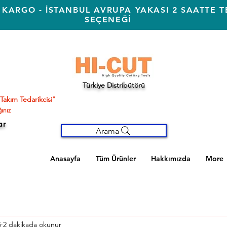
 KARGO - İSTANBUL AVRUPA YAKASI 2 SAATTE T
SEÇENEĞİ
Türkiye Distribütörü
Takım Tedarikcisi"
ınız
ar
Arama
Anasayfa
Tüm Ürünler
Hakkımızda
More
5
2 dakikada okunur