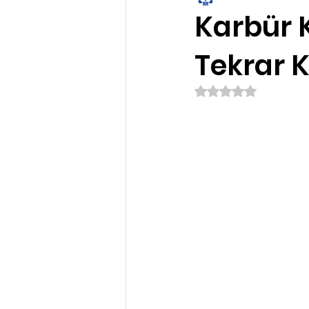
Karbür 
Tekrar 
5 üzerinden NaN yıl