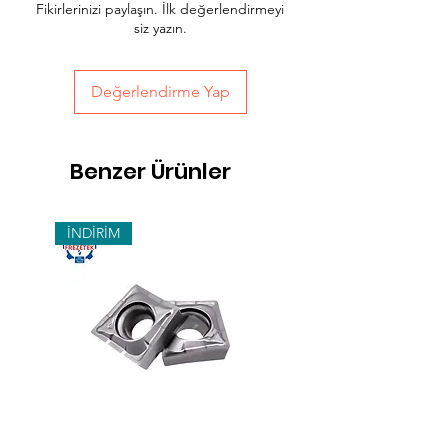
Fikirlerinizi paylaşın. İlk değerlendirmeyi
sepet sayfasında teslimat seçimini
siz yazın.
yapabilirsiniz.
Değerlendirme Yap
Benzer Ürünler
İNDİRİM