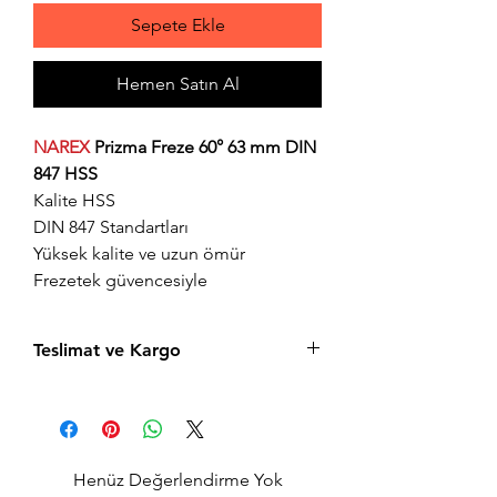
Sepete Ekle
Hemen Satın Al
NAREX
Prizma Freze 60° 63 mm DIN
847 HSS
Kalite HSS
DIN 847 Standartları
Yüksek kalite ve uzun ömür
Frezetek güvencesiyle
Teslimat ve Kargo
Aynı gün saat 15:00'a kadar verilen tüm
siparişler aynı gün içerisinde kargolanır.
Acil siparişlerinizde, İstanbul Avrupa
yakası için 2 saatte kendi kuryelerimiz ile
Henüz Değerlendirme Yok
hızlı teslimat seçeneğimiz bulunmaktadır,