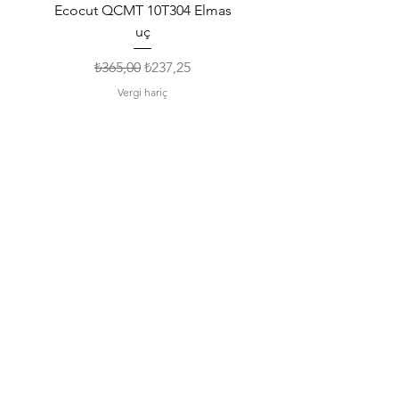
Ecocut QCMT 10T304 Elmas
SPMG 140512 Udrill Elma
uç
Normal Fiyat
İndirimli Fiyat
₺365,00
₺237,25
Vergi hariç