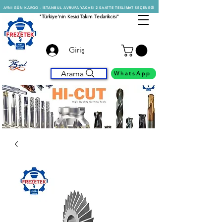
AYNI GÜN KARGO - İSTANBUL AVRUPA YAKASI 2 SAATTE TESLİMAT SEÇENEĞİ
"Türkiye'nin
Kesici
Takım Tedarikcisi"
Giriş
Arama
WhatsApp