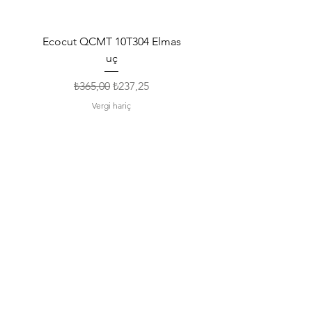
Ecocut QCMT 10T304 Elmas
SPMG 140512 Udrill Elma
uç
Normal Fiyat
İndirimli Fiyat
₺365,00
₺237,25
Vergi hariç