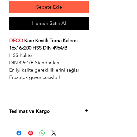
Sepete Ekle
Hemen Satın Al
DECO
Kare Kesitli Torna Kalemi
16x16x200 HSS DIN 4964/B
HSS Kalite
DIN 4964/B Standartları
En iyi kalite gerekliliklerini sağlar
Frezetek güvencesiyle !
Teslimat ve Kargo
Aynı gün saat 15:00'a kadar verilen tüm
siparişler aynı gün içerisinde kargolanır.
Acil siparişlerinizde, İstanbul Avrupa