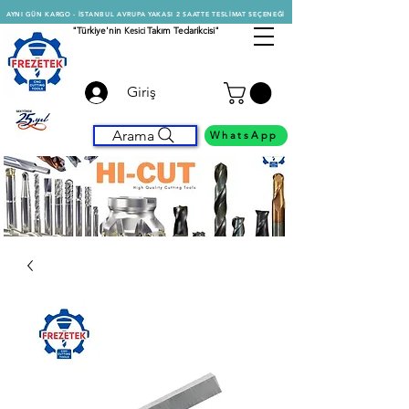
AYNI GÜN KARGO - İSTANBUL AVRUPA YAKASI 2 SAATTE TESLİMAT SEÇENEĞİ
"Türkiye'nin
Kesici
Takım Tedarikcisi"
Giriş
Arama
WhatsApp