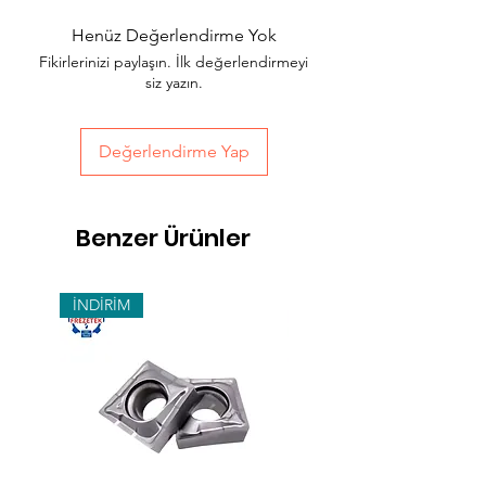
yakası için 2 saatte kendi kuryelerimiz ile
Henüz Değerlendirme Yok
hızlı teslimat seçeneğimiz bulunmaktadır,
Fikirlerinizi paylaşın. İlk değerlendirmeyi
sepet sayfasında teslimat seçimini
siz yazın.
yapabilirsiniz.
Değerlendirme Yap
Benzer Ürünler
İNDİRİM