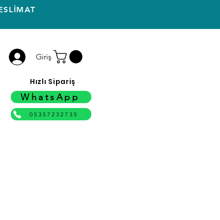
ESLİMAT
Giriş
Hızlı Sipariş
WhatsApp
05357232735