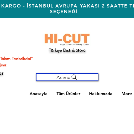
 KARGO - İSTANBUL AVRUPA YAKASI 2 SAATTE T
SEÇENEĞİ
Türkiye Distribütörü
Takım Tedarikcisi"
ınız
ar
Arama
Anasayfa
Tüm Ürünler
Hakkımızda
More