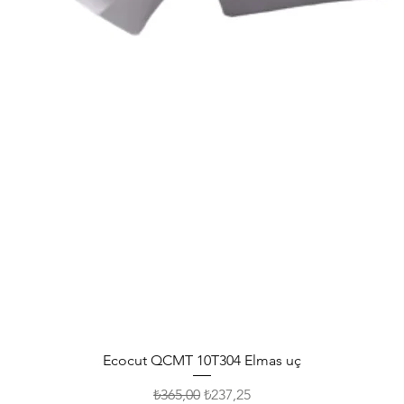
Ecocut QCMT 10T304 Elmas uç
Normal Fiyat
İndirimli Fiyat
₺365,00
₺237,25