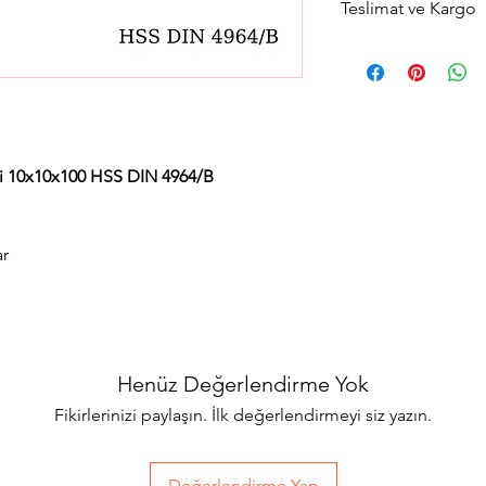
Teslimat ve Kargo
Aynı gün saat 15:00'a 
gün içerisinde kargola
Avrupa yakası için 2 sa
teslimat seçeneğimiz
teslimat seçimini yapab
mi 10x10x100 HSS DIN 4964/B
ar
Henüz Değerlendirme Yok
Fikirlerinizi paylaşın. İlk değerlendirmeyi siz yazın.
Değerlendirme Yap