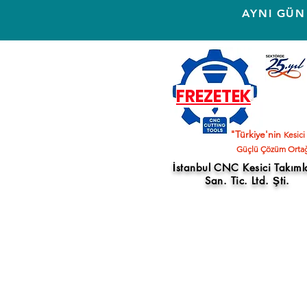
AYNI GÜN
FREZETEK
"Türkiye'nin
Kesici
Güçlü Çözüm Ortağ
İstanbul CNC Kesici Takıml
San. Tic. Ltd. Şti.