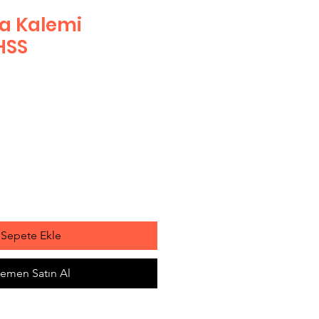
a Kalemi
HSS
Sepete Ekle
emen Satın Al