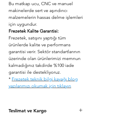
Bu matkap ucu, CNC ve manuel
makinelerde sert ve aşındırıcı
malzemelerin hassas delme işlemleri
için uygundur.
Frezetek Kalite Garantisi:
Frezetek, satışını yaptığı tüm
ürünlerde kalite ve performans
garantisi verir. Sektör standartlarının
üzerinde olan ürünlerimizi memnun
kalmadığınız takdirde %100 iade
garantisi ile destekliyoruz.
*
Frezetek teknik bilgi kayağı blog
yazılarımızı okumak için tıklayın
Teslimat ve Kargo
Aynı gün saat 15:00'a kadar verilen tüm
siparişler aynı gün içerisinde kargolanır.