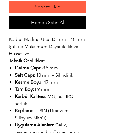
Sepete Ekle
Hemen Satın Al
Karbür Matkap Ucu 8.5 mm – 10 mm
Şaft ile Maksimum Dayanıklılık ve
Hassasiyet
Teknik Özellikler:
Delme Çapı:
8.5 mm
Şaft Çapı:
10 mm – Silindirik
Kesme Boyu:
47 mm
Tam Boy:
89 mm
Karbür Kalitesi:
MG, 56 HRC
sertlik
Kaplama:
TiSiN (Titanyum
Silisyum Nitrür)
Uygulama Alanları:
Çelik,
paslanmaz çelik, dökme demir,