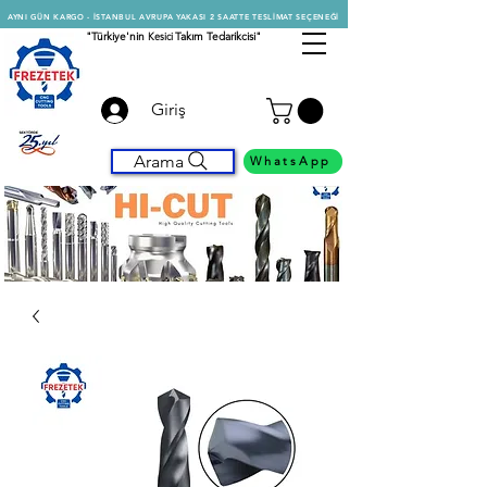
AYNI GÜN KARGO - İSTANBUL AVRUPA YAKASI 2 SAATTE TESLİMAT SEÇENEĞİ
"Türkiye'nin
Kesici
Takım Tedarikcisi"
Giriş
Arama
WhatsApp