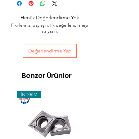
Acil siparişlerinizde, İstanbul Avrupa
yakası için 2 saatte kendi kuryelerimiz ile
Henüz Değerlendirme Yok
hızlı teslimat seçeneğimiz bulunmaktadır,
Fikirlerinizi paylaşın. İlk değerlendirmeyi
sepet sayfasında teslimat seçimini
siz yazın.
yapabilirsiniz.
Değerlendirme Yap
Benzer Ürünler
İNDİRİM