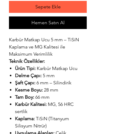
Sepete Ekle
Hemen Satın Al
Karbür Matkap Ucu 5 mm – TiSiN
Kaplama ve MG Kalitesi ile
Maksimum Verimlilik
Teknik Özellikler:
Ürün Tipi:
Karbür Matkap Ucu
Delme Çapı:
5 mm
Şaft Çapı:
6 mm – Silindirik
Kesme Boyu:
28 mm
Tam Boy:
66 mm
Karbür Kalitesi:
MG, 56 HRC
sertlik
Kaplama:
TiSiN (Titanyum
Silisyum Nitrür)
Uygulama Alanları:
Çelik,