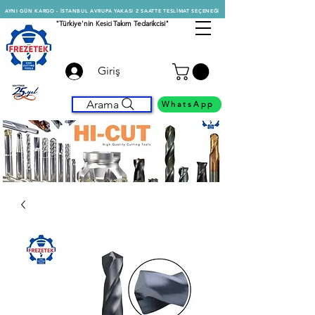
AYNI GÜN KARGO - İSTANBUL AVRUPA YAKASI 2 SAATTE TESLİMAT SEÇENEĞİ
"Türkiye'nin
Kesici
Takım Tedarikcisi"
Giriş
Arama
WhatsApp