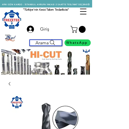
AYNI GÜN KARGO - İSTANBUL AVRUPA YAKASI 2 SAATTE TESLİMAT SEÇENEĞİ
"Türkiye'nin
Kesici
Takım Tedarikcisi"
Giriş
Arama
WhatsApp