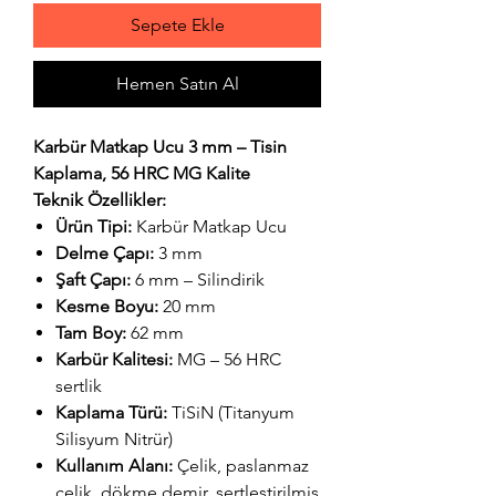
Sepete Ekle
Hemen Satın Al
Karbür Matkap Ucu 3 mm – Tisin
Kaplama, 56 HRC MG Kalite
Teknik Özellikler:
Ürün Tipi:
Karbür Matkap Ucu
Delme Çapı:
3 mm
Şaft Çapı:
6 mm – Silindirik
Kesme Boyu:
20 mm
Tam Boy:
62 mm
Karbür Kalitesi:
MG – 56 HRC
sertlik
Kaplama Türü:
TiSiN (Titanyum
Silisyum Nitrür)
Kullanım Alanı:
Çelik, paslanmaz
çelik, dökme demir, sertleştirilmiş