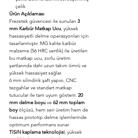
çelik
Ürün Açıklaması
Frezetek güvencesi ile sunulan
3
mm Karbür Matkap Ucu
, yüksek
hassasiyetli delme operasyonları için
tasarlanmıştır. MG kalite karbür
malzeme (56 HRC sertlik) ile üretilen
bu matkap ucu, zorlu üretim
şartlarında dahi uzun takım ömrü ve
yüksek hassasiyet sağlar.
6 mm silindirik şaft yapısı, CNC
tezgahlar ve standart matkap
tutucular ile tam uyum gösterir.
20
mm delme boyu
ve
62 mm toplam
boy
ölçüsü, hem seri üretim hem de
hassas prototip delme işlemlerinde
optimum performans sunar.
TiSiN kaplama teknolojisi
, yüksek