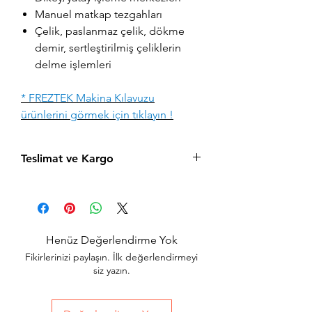
Manuel matkap tezgahları
Çelik, paslanmaz çelik, dökme
demir, sertleştirilmiş çeliklerin
delme işlemleri
* FREZTEK Makina Kılavuzu
ürünlerini görmek için tıklayın !
Teslimat ve Kargo
Aynı gün saat 15:00'a kadar verilen tüm
siparişler aynı gün içerisinde kargolanır.
Acil siparişlerinizde, İstanbul Avrupa
yakası için 2 saatte kendi kuryelerimiz ile
Henüz Değerlendirme Yok
hızlı teslimat seçeneğimiz bulunmaktadır,
Fikirlerinizi paylaşın. İlk değerlendirmeyi
sepet sayfasında teslimat seçimini
siz yazın.
yapabilirsiniz.