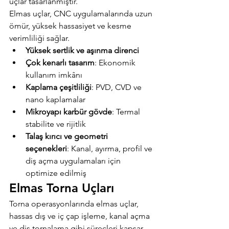
uçlar tasarlanmıştır.
Elmas uçlar, CNC uygulamalarında uzun 
ömür, yüksek hassasiyet ve kesme 
verimliliği sağlar.
Yüksek sertlik ve aşınma direnci
Çok kenarlı tasarım
: Ekonomik 
kullanım imkânı
Kaplama çeşitliliği
: PVD, CVD ve 
nano kaplamalar
Mikroyapı karbür gövde
: Termal 
stabilite ve rijitlik
Talaş kırıcı ve geometri 
seçenekleri
: Kanal, ayırma, profil ve 
diş açma uygulamaları için 
optimize edilmiş
Elmas Torna Uçları
Torna operasyonlarında elmas uçlar, 
hassas dış ve iç çap işleme, kanal açma 
ve diş tornalama gibi süreçleri kapsar. 