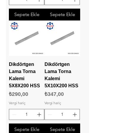
Sepete Ekle
Sepete Ekle
Dikdörtgen
Dikdörtgen
Lama Torna
Lama Torna
Kalemi
Kalemi
5X8X200 HSS
5X10X200 HSS
Fiyat
Fiyat
₺290,00
₺347,00
Vergi hariç
Vergi hariç
Sepete Ekle
Sepete Ekle