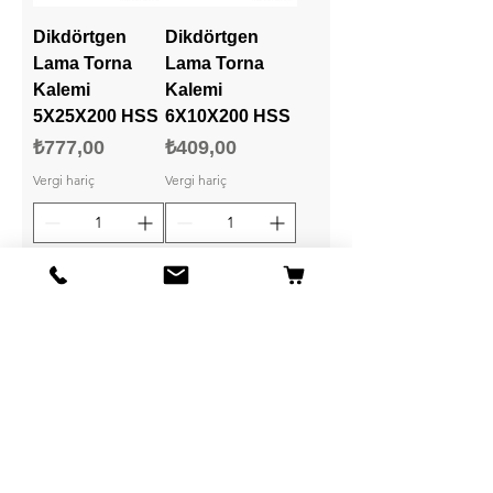
Dikdörtgen
Dikdörtgen
Lama Torna
Lama Torna
Kalemi
Kalemi
5X25X200 HSS
6X10X200 HSS
Fiyat
Fiyat
₺777,00
₺409,00
Vergi hariç
Vergi hariç
Sepete Ekle
Sepete Ekle
Dikdörtgen
Dikdörtgen
Lama Torna
Lama Torna