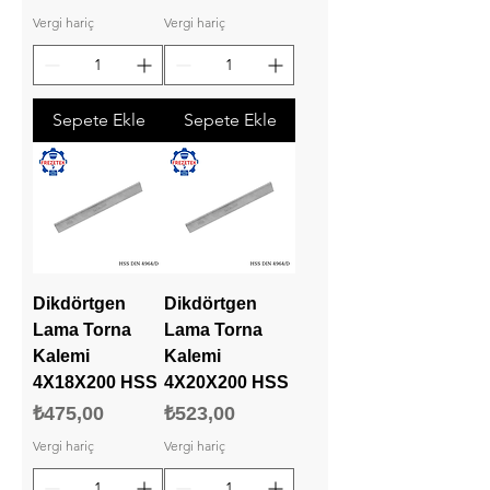
Vergi hariç
Vergi hariç
Sepete Ekle
Sepete Ekle
Dikdörtgen
Dikdörtgen
Lama Torna
Lama Torna
Kalemi
Kalemi
4X18X200 HSS
4X20X200 HSS
Fiyat
Fiyat
₺475,00
₺523,00
Vergi hariç
Vergi hariç