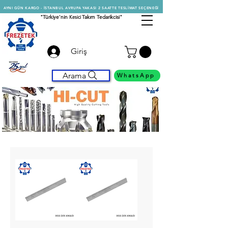
AYNI GÜN KARGO - İSTANBUL AVRUPA YAKASI 2 SAATTE TESLİMAT SEÇENEĞİ
"Türkiye'nin
Kesici
Takım Tedarikcisi"
Giriş
Arama
WhatsApp