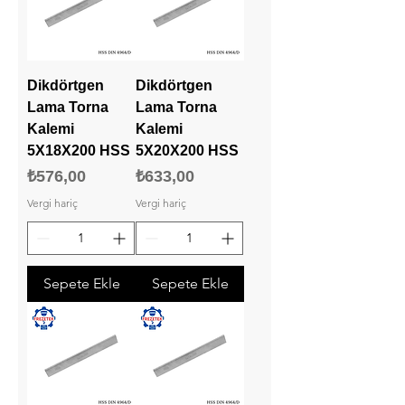
Dikdörtgen
Dikdörtgen
Lama Torna
Lama Torna
Kalemi
Kalemi
5X18X200 HSS
5X20X200 HSS
Fiyat
Fiyat
₺576,00
₺633,00
Vergi hariç
Vergi hariç
Sepete Ekle
Sepete Ekle