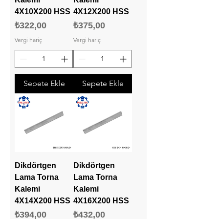
4X10X200 HSS
4X12X200 HSS
Fiyat
Fiyat
₺322,00
₺375,00
Vergi hariç
Vergi hariç
Sepete Ekle
Sepete Ekle
Dikdörtgen
Dikdörtgen
Lama Torna
Lama Torna
Kalemi
Kalemi
4X14X200 HSS
4X16X200 HSS
Fiyat
Fiyat
₺394,00
₺432,00