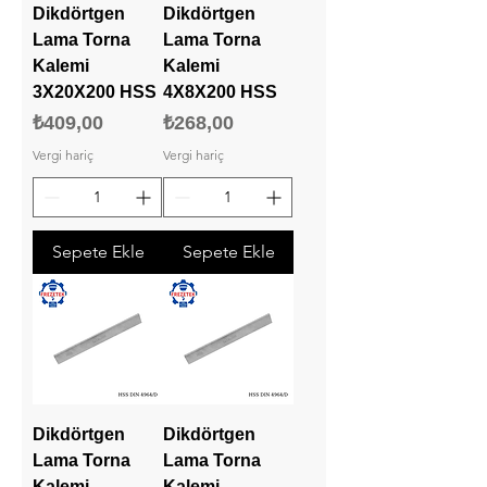
Dikdörtgen
Dikdörtgen
Lama Torna
Lama Torna
Kalemi
Kalemi
3X20X200 HSS
4X8X200 HSS
Fiyat
Fiyat
₺409,00
₺268,00
Vergi hariç
Vergi hariç
Sepete Ekle
Sepete Ekle
Dikdörtgen
Dikdörtgen
Lama Torna
Lama Torna
Kalemi
Kalemi