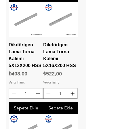
Dikdörtgen
Dikdörtgen
Lama Torna
Lama Torna
Kalemi
Kalemi
5X12X200 HSS
5X16X200 HSS
Fiyat
Fiyat
₺408,00
₺522,00
Vergi hariç
Vergi hariç
Sepete Ekle
Sepete Ekle