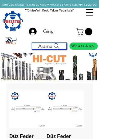
AYNI GÜN KARGO - İSTANBUL AVRUPA YAKASI 2 SAATTE TESLİMAT SEÇENEĞİ
"Türkiye'nin
Kesici
Takım Tedarikcisi"
Giriş
Arama
WhatsApp
Düz Feder
Düz Feder