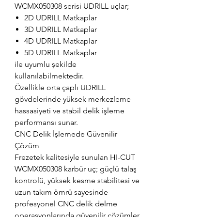
WCMX050308 serisi UDRILL uçlar;
2D UDRILL Matkaplar
3D UDRILL Matkaplar
4D UDRILL Matkaplar
5D UDRILL Matkaplar
ile uyumlu şekilde
kullanılabilmektedir.
Özellikle orta çaplı UDRILL
gövdelerinde yüksek merkezleme
hassasiyeti ve stabil delik işleme
performansı sunar.
CNC Delik İşlemede Güvenilir
Çözüm
Frezetek kalitesiyle sunulan HI-CUT
WCMX050308 karbür uç; güçlü talaş
kontrolü, yüksek kesme stabilitesi ve
uzun takım ömrü sayesinde
profesyonel CNC delik delme
operasyonlarında güvenilir çözümler