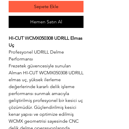
Sepete Ekle
Hemen Satın Al
HI-CUT WCMX050308 UDRILL Elmas
Uç
Profesyonel UDRILL Delme
Performansı
Frezetek güvencesiyle sunulan
Alman HI-CUT WCMX050308 UDRILL
elmas uç, yüksek ilerleme
değerlerinde kararlı delik işleme
performansı sunmak amacıyla
geliştirilmiş profesyonel bir kesici uç
çözümüdür. Güçlendirilmiş kesici
kenar yapısı ve optimize edilmiş
WCMX geometrisi sayesinde CNC
delik delme operasyonlarında