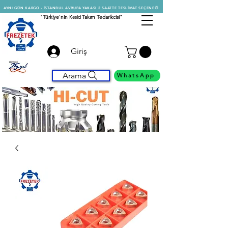
AYNI GÜN KARGO - İSTANBUL AVRUPA YAKASI 2 SAATTE TESLİMAT SEÇENEĞİ
"Türkiye'nin
Kesici
Takım Tedarikcisi"
Giriş
Arama
WhatsApp