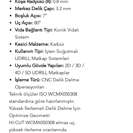
Köşe Radyüsü (R):
0.8 mm
Merkez Delik Çapı:
3.2 mm
Boşluk Açısı:
7°
Uç Açısı:
80°
Vida Bağlantı Tipi:
Konik Vidalı
Sistem
Kesici Malzeme:
Karbür
Kullanım Tipi:
İçten Soğutmalı
UDRILL Matkap Sistemleri
Uyumlu Gövde Yapıları:
2D / 3D /
4D / 5D UDRILL Matkaplar
İşleme Türü:
CNC Delik Delme
Operasyonları
Teknik ölçüler ISO WCMX050308
standardına göre hazırlanmıştır.
Yüksek İlerlemeli Delik Delme İçin
Optimize Geometri
HI-CUT WCMX050308 elmas uç,
yüksek ilerleme oranlarında