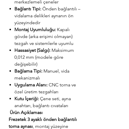
merkezlemeli çeneler
Bağlantı Tipi:
Önden bağlantılı –
vidalama delikleri aynanın ön
yüzeyindedir
Montaj Uyumluluğu:
Kapalı
gövde (arka erişimi olmayan)
tezgah ve sistemlerle uyumlu
Hassasiyet (Salgı):
Maksimum
0,012 mm (modele göre
değişebilir)
Bağlama Tipi:
Manuel, vida
mekanizmalı
Uygulama Alanı:
CNC torna ve
özel üretim tezgahları
Kutu İçeriği:
Çene seti, ayna
anahtarı, bağlantı cıvataları
Ürün Açıklaması
Frezetek 3 ayaklı önden bağlantılı
torna aynası
, montaj yüzeyine