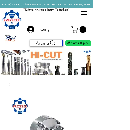
AYNI GÜN KARGO - İSTANBUL AVRUPA YAKASI 2 SAATTE TESLİMAT SEÇENEĞİ
"Türkiye'nin
Kesici
Takım Tedarikcisi"
Giriş
Arama
WhatsApp