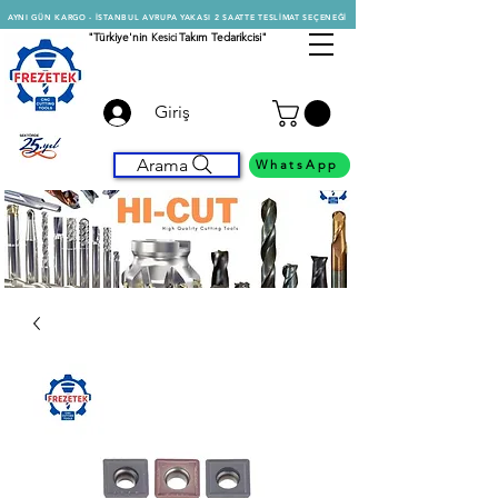
AYNI GÜN KARGO - İSTANBUL AVRUPA YAKASI 2 SAATTE TESLİMAT SEÇENEĞİ
"Türkiye'nin
Kesici
Takım Tedarikcisi"
Giriş
Arama
WhatsApp