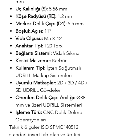
mm
Uç Kalınlığı (S):
5.56 mm
Köşe Radyüsü (RE):
1.2 mm
Merkez Delik Çapı (D1):
5.5 mm
Boşluk Açısı:
11°
Vida Ölçüsü:
M5 × 12
Anahtar Tipi:
T20 Torx
Bağlantı Sistemi:
Vidalı Sıkma
Kesici Malzeme:
Karbür
Kullanım Tipi:
İçten Soğutmalı
UDRILL Matkap Sistemleri
Uyumlu Matkaplar:
2D / 3D / 4D /
5D UDRILL Gövdeler
Önerilen Delik Çapı Aralığı:
Ø38
mm ve üzeri UDRILL Sistemleri
İşleme Türü:
CNC Delik Delme
Operasyonları
Teknik ölçüler ISO SPMG140512
standart insert tabloları ve üretici