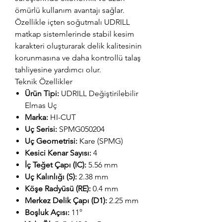
ömürlü kullanım avantajı sağlar.
Özellikle içten soğutmalı UDRILL
matkap sistemlerinde stabil kesim
karakteri oluşturarak delik kalitesinin
korunmasına ve daha kontrollü talaş
tahliyesine yardımcı olur.
Teknik Özellikler
Ürün Tipi:
UDRILL Değiştirilebilir
Elmas Uç
Marka:
HI-CUT
Uç Serisi:
SPMG050204
Uç Geometrisi:
Kare (SPMG)
Kesici Kenar Sayısı:
4
İç Teğet Çapı (IC):
5.56 mm
Uç Kalınlığı (S):
2.38 mm
Köşe Radyüsü (RE):
0.4 mm
Merkez Delik Çapı (D1):
2.25 mm
Boşluk Açısı:
11°