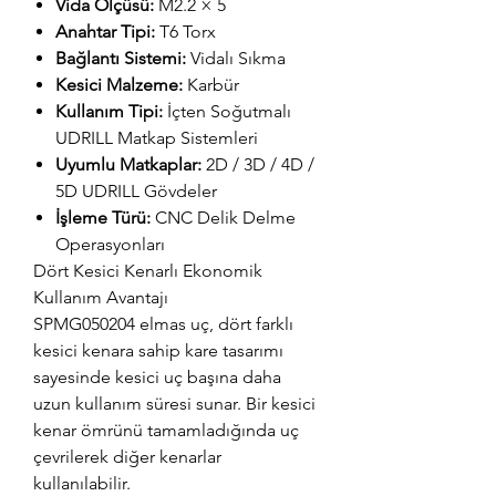
Vida Ölçüsü:
M2.2 × 5
Anahtar Tipi:
T6 Torx
Bağlantı Sistemi:
Vidalı Sıkma
Kesici Malzeme:
Karbür
Kullanım Tipi:
İçten Soğutmalı
UDRILL Matkap Sistemleri
Uyumlu Matkaplar:
2D / 3D / 4D /
5D UDRILL Gövdeler
İşleme Türü:
CNC Delik Delme
Operasyonları
Dört Kesici Kenarlı Ekonomik
Kullanım Avantajı
SPMG050204 elmas uç, dört farklı
kesici kenara sahip kare tasarımı
sayesinde kesici uç başına daha
uzun kullanım süresi sunar. Bir kesici
kenar ömrünü tamamladığında uç
çevrilerek diğer kenarlar
kullanılabilir.