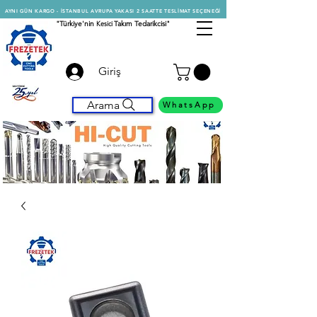
AYNI GÜN KARGO - İSTANBUL AVRUPA YAKASI 2 SAATTE TESLİMAT SEÇENEĞİ
"Türkiye'nin
Kesici
Takım Tedarikcisi"
Giriş
Arama
WhatsApp