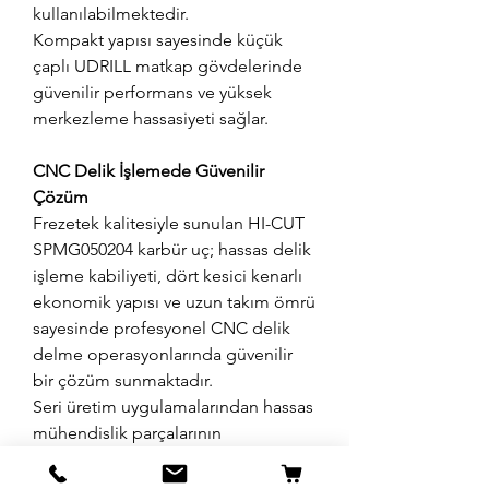
kullanılabilmektedir.
Kompakt yapısı sayesinde küçük
çaplı UDRILL matkap gövdelerinde
güvenilir performans ve yüksek
merkezleme hassasiyeti sağlar.
CNC Delik İşlemede Güvenilir
Çözüm
Frezetek kalitesiyle sunulan HI-CUT
SPMG050204 karbür uç; hassas delik
işleme kabiliyeti, dört kesici kenarlı
ekonomik yapısı ve uzun takım ömrü
sayesinde profesyonel CNC delik
delme operasyonlarında güvenilir
bir çözüm sunmaktadır.
Seri üretim uygulamalarından hassas
mühendislik parçalarının
işlenmesine kadar geniş kullanım
alanına sahip olan bu UDRILL elmas