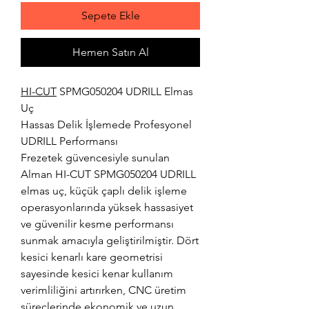
Sepete Ekle
Hemen Satın Al
HI-CUT
SPMG050204 UDRILL Elmas
Uç
Hassas Delik İşlemede Profesyonel
UDRILL Performansı
Frezetek güvencesiyle sunulan
Alman HI-CUT SPMG050204 UDRILL
elmas uç, küçük çaplı delik işleme
operasyonlarında yüksek hassasiyet
ve güvenilir kesme performansı
sunmak amacıyla geliştirilmiştir. Dört
kesici kenarlı kare geometrisi
sayesinde kesici kenar kullanım
verimliliğini artırırken, CNC üretim
süreçlerinde ekonomik ve uzun