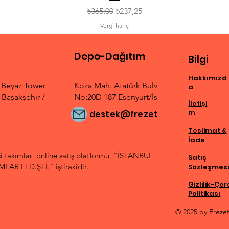
Normal Fiyat
İndirimli Fiyat
₺365,00
₺237,25
Vergi hariç
Depo-Dağıtım
Bilgi
Hakkımızd
. Beyaz Tower
Koza Mah. Atatürk Bulvarı
a
Başakşehir /
No:20D 187 Esenyurt/İstanbul
İletişi
m
destek@frezetek.com
Teslimat &
İade
 takımlar online satış platformu, "İSTANBUL
Satış
AR LTD.ŞTİ." iştirakidir.
Sözleşmes
Gizlilik-Çe
Politikası
© 2025 by Freze