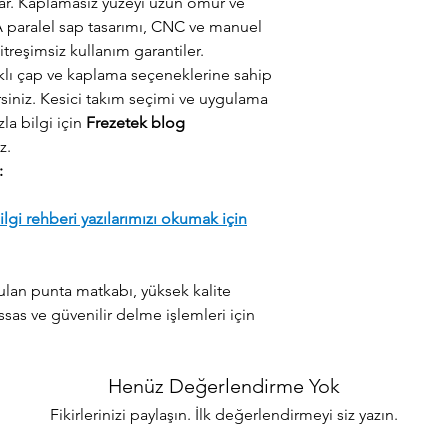
nar. Kaplamasız yüzeyi uzun ömür ve
A paralel sap tasarımı, CNC ve manuel
treşimsiz kullanım garantiler.
rklı çap ve kaplama seçeneklerine sahip
rsiniz. Kesici takım seçimi ve uygulama
la bilgi için
Frezetek blog
z.
:
lgi rehberi yazılarımızı okumak için
nulan punta matkabı, yüksek kalite
assas ve güvenilir delme işlemleri için
Henüz Değerlendirme Yok
Fikirlerinizi paylaşın. İlk değerlendirmeyi siz yazın.