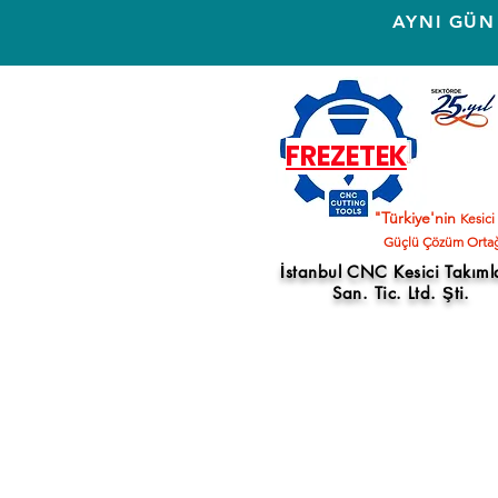
AYNI GÜN
FREZETEK
"Türkiye'nin
Kesici
Güçlü Çözüm Ortağ
İstanbul CNC Kesici Takıml
San. Tic. Ltd. Şti.