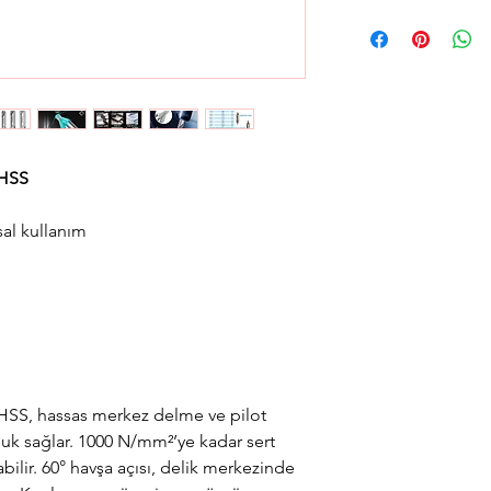
Aynı gün saat 15:00'a 
gün içerisinde kargola
Avrupa yakası için 2 sa
teslimat seçeneğimiz
teslimat seçimini yapab
 HSS
al kullanım
SS, hassas merkez delme ve pilot
luk sağlar. 1000 N/mm²’ye kadar sert
ilir. 60° havşa açısı, delik merkezinde