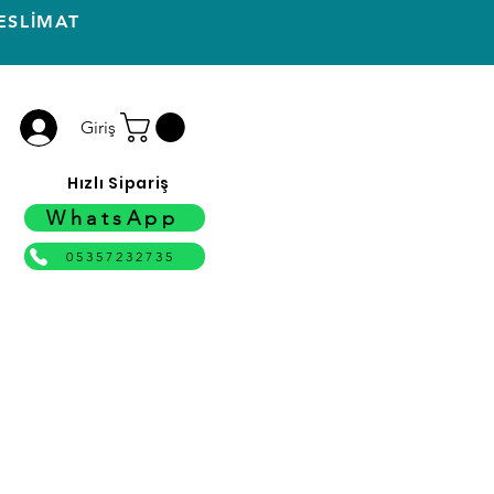
ESLİMAT
Giriş
Hızlı Sipariş
WhatsApp
05357232735