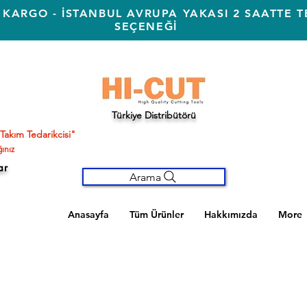
 KARGO - İSTANBUL AVRUPA YAKASI 2 SAATTE T
SEÇENEĞİ
Türkiye Distribütörü
Takım Tedarikcisi"
ınız
ar
Arama
Anasayfa
Tüm Ürünler
Hakkımızda
More