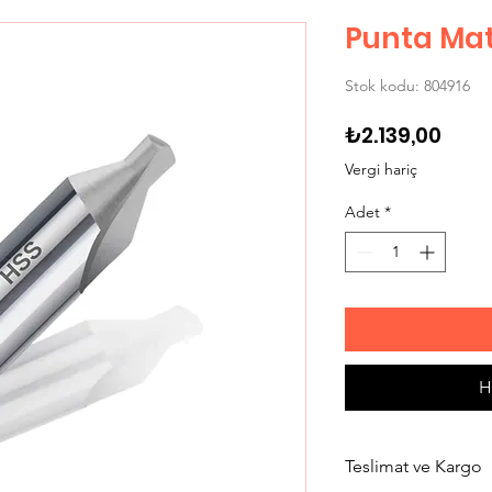
Punta Ma
Stok kodu: 804916
Fiya
₺2.139,00
Vergi hariç
Adet
*
H
Teslimat ve Kargo