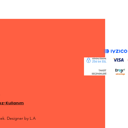
i
rez-Kullanım
tek. Designer by L.A