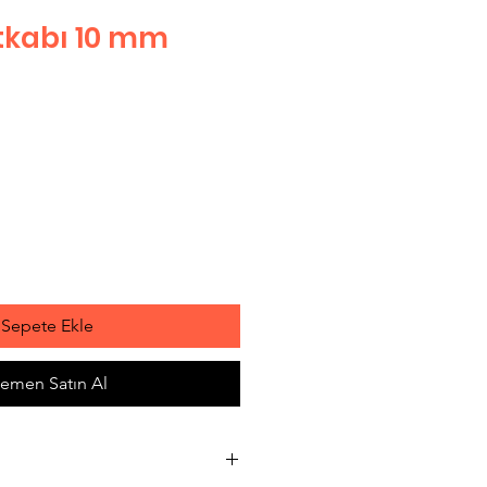
tkabı 10 mm
t
Sepete Ekle
emen Satın Al