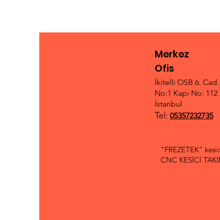
Merkez
Ofis
İkitelli OSB 6. Cad
No:1 Kapı No: 112 
İstanbul
Tel:
05357232735
"FREZETEK" kesici
CNC KESİCİ TAKIML