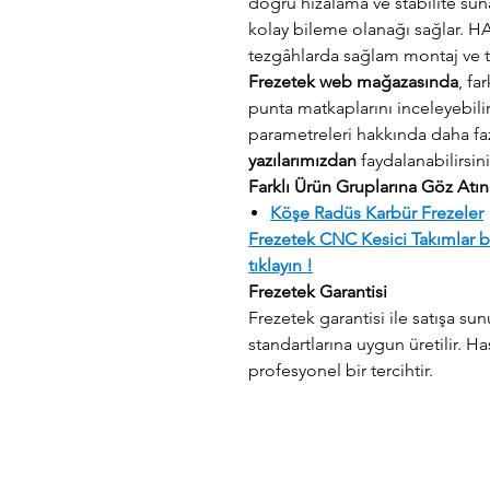
doğru hizalama ve stabilite su
kolay bileme olanağı sağlar. H
tezgâhlarda sağlam montaj ve ti
Frezetek web mağazasında
, fa
punta matkaplarını inceleyebili
parametreleri hakkında daha faz
yazılarımızdan
faydalanabilirsini
Farklı Ürün Gruplarına Göz Atın
Köşe Radüs Karbür Frezeler
Frezetek CNC Kesici Takımlar bi
tıklayın !
Frezetek Garantisi
Frezetek garantisi ile satışa su
standartlarına uygun üretilir. H
profesyonel bir tercihtir.