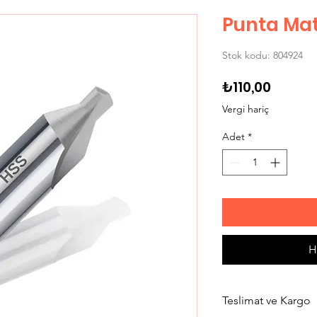
Punta Mat
Stok kodu: 804924
Fiyat
₺110,00
Vergi hariç
Adet
*
H
Teslimat ve Kargo