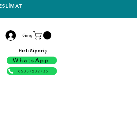
ESLİMAT
Giriş
Hızlı Sipariş
WhatsApp
05357232735