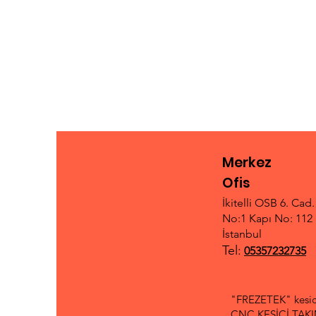
Merkez
Ofis
İkitelli OSB 6. Cad
No:1 Kapı No: 112 
İstanbul
Tel:
05357232735
"FREZETEK" kesici
CNC KESİCİ TAKIML