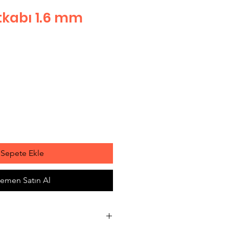
kabı 1.6 mm
Sepete Ekle
emen Satın Al