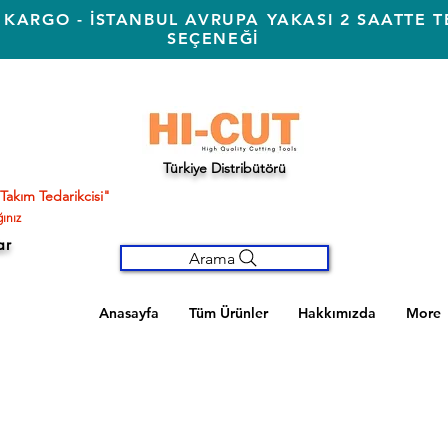
 KARGO - İSTANBUL AVRUPA YAKASI 2 SAATTE T
SEÇENEĞİ
Türkiye Distribütörü
Takım Tedarikcisi"
ınız
ar
Arama
Anasayfa
Tüm Ürünler
Hakkımızda
More