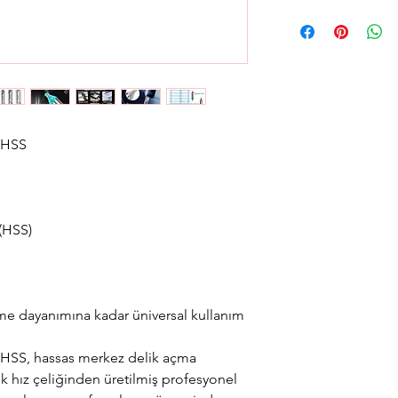
Aynı gün saat 15:00'a 
gün içerisinde kargola
Avrupa yakası için 2 sa
teslimat seçeneğimiz
teslimat seçimini yapab
 HSS
(HSS)
 dayanımına kadar üniversal kullanım
HSS, hassas merkez delik açma
sek hız çeliğinden üretilmiş profesyonel