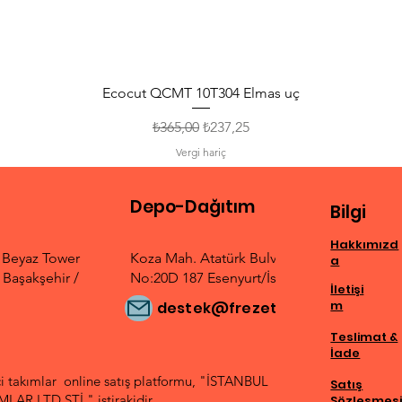
Ecocut QCMT 10T304 Elmas uç
Normal Fiyat
İndirimli Fiyat
₺365,00
₺237,25
Vergi hariç
Depo-Dağıtım
Bilgi
Hakkımızd
. Beyaz Tower
Koza Mah. Atatürk Bulvarı
a
Başakşehir /
No:20D 187 Esenyurt/İstanbul
İletişi
m
destek@frezetek.com
Teslimat &
İade
 takımlar online satış platformu, "İSTANBUL
Satış
AR LTD.ŞTİ." iştirakidir.
Sözleşmes