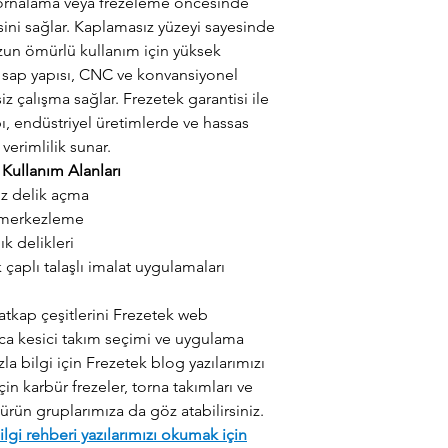
 tornalama veya frezeleme öncesinde
ni sağlar. Kaplamasız yüzeyi sayesinde
zun ömürlü kullanım için yüksek
el sap yapısı, CNC ve konvansiyonel
iz çalışma sağlar. Frezetek garantisi ile
, endüstriyel üretimlerde ve hassas
erimlilik sunar.
Kullanım Alanları
z delik açma
ı merkezleme
ık delikleri
 çaplı talaşlı imalat uygulamaları
atkap çeşitlerini Frezetek web
ıca kesici takım seçimi ve uygulama
a bilgi için Frezetek blog yazılarımızı
çin karbür frezeler, torna takımları ve
rün gruplarımıza da göz atabilirsiniz.
lgi rehberi yazılarımızı okumak için