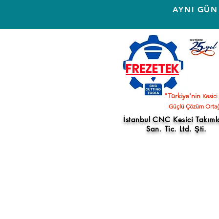
AYNI GÜN
FREZETEK
"Türkiye'nin
Kesici
Güçlü Çözüm Ortağ
İstanbul CNC Kesici Takıml
San. Tic. Ltd. Şti.