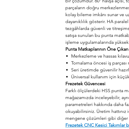
bir çözümdür. 60° havşa açısı,
parçaların doğru merkezlenmesi
kolay bileme imkânı sunar ve u
dayanıklılık gösterir. HA paral
tezgâhlarda güvenli ve titreşims
satışa sunulan bu punta matkabı
işleme uygulamalarında yüksek v
Punta Matkaplarının Öne Çıkan 
Merkezleme ve hassas kılavu
Tornalama öncesi iş parças
Seri üretimde güvenilir hazırl
Üniversal kullanım için küçük
Frezetek Güvencesi
Farklı ölçülerdeki HSS punta m
mağazamızda inceleyebilir, ayr
parametreleri hakkında daha fazl
okuyabilirsiniz. Üretim hattınız i
mengene çözümleri gibi diğer ü
Frezetek CNC Kesici Takımlar bi