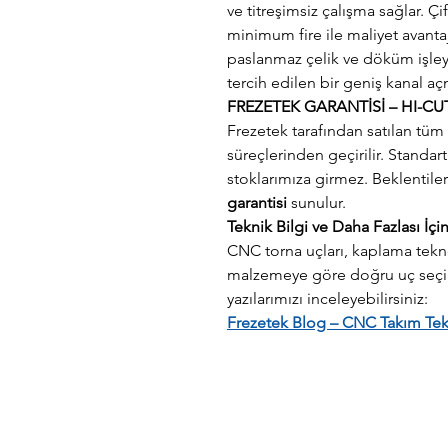
ve titreşimsiz çalışma sağlar. Ç
minimum fire ile maliyet avant
paslanmaz çelik ve döküm işleye
tercih edilen bir geniş kanal 
FREZETEK GARANTİSİ – HI-CU
Frezetek tarafından satılan tüm 
süreçlerinden geçirilir. Standa
stoklarımıza girmez. Beklentile
garantisi
sunulur.
Teknik Bilgi ve Daha Fazlası İçi
CNC torna uçları, kaplama teknol
malzemeye göre doğru uç seçimi
yazılarımızı inceleyebilirsiniz:
Frezetek Blog – CNC Takım Tekno