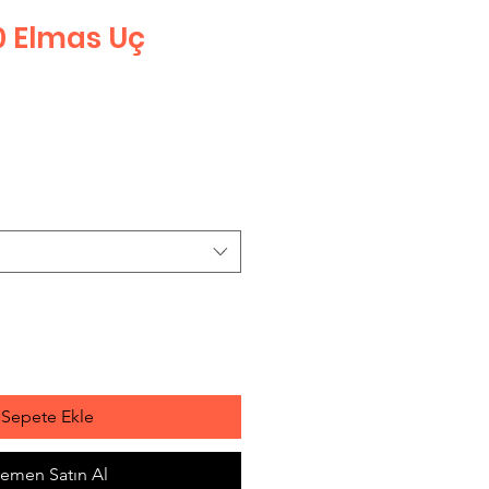
 Elmas Uç
Sepete Ekle
emen Satın Al