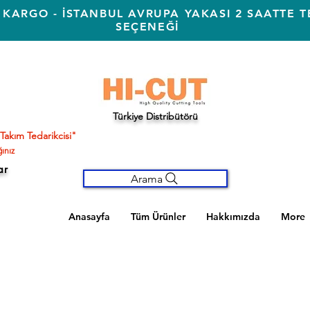
 KARGO - İSTANBUL AVRUPA YAKASI 2 SAATTE T
SEÇENEĞİ
Türkiye Distribütörü
Takım Tedarikcisi"
ınız
ar
Arama
Anasayfa
Tüm Ürünler
Hakkımızda
More