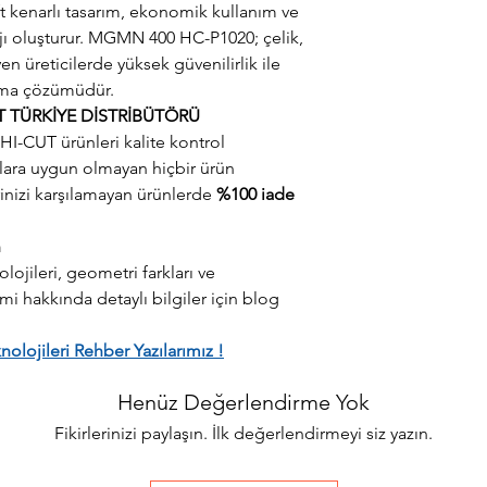
ift kenarlı tasarım, ekonomik kullanım ve
ajı oluşturur. MGMN 400 HC-P1020; çelik,
n üreticilerde yüksek güvenilirlik ile
açma çözümüdür.
T TÜRKİYE DİSTRİBÜTÖRÜ
HI-CUT ürünleri kalite kontrol
rtlara uygun olmayan hiçbir ürün
rinizi karşılamayan ürünlerde
%100 iade
n
ojileri, geometri farkları ve
 hakkında detaylı bilgiler için blog
lojileri Rehber Yazılarımız !
Henüz Değerlendirme Yok
Fikirlerinizi paylaşın. İlk değerlendirmeyi siz yazın.