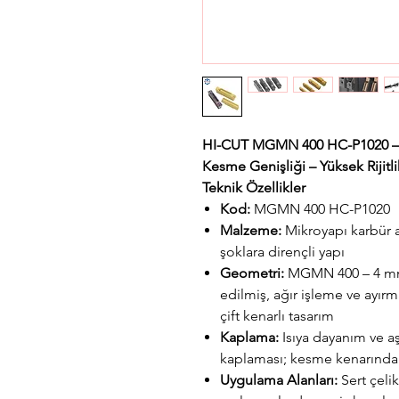
HI-CUT MGMN 400 HC-P1020
–
Kesme Genişliği – Yüksek Rijitl
Teknik Özellikler
Kod:
MGMN 400 HC-P1020
Malzeme:
Mikroyapı karbür a
şoklara dirençli yapı
Geometri:
MGMN 400 – 4 mm 
edilmiş, ağır işleme ve ayırm
çift kenarlı tasarım
Kaplama:
Isıya dayanım ve a
kaplaması; kesme kenarında 
Uygulama Alanları:
Sert çeli