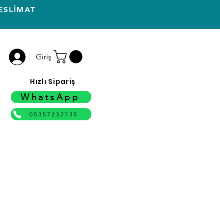
ESLİMAT
Giriş
Hızlı Sipariş
WhatsApp
05357232735