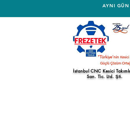
AYNI GÜN
FREZETEK
"Türkiye'nin
Kesici
Güçlü Çözüm Ortağ
İstanbul CNC Kesici Takıml
San. Tic. Ltd. Şti.