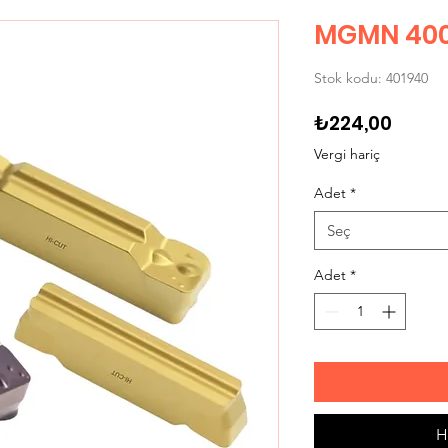
MGMN 400
Stok kodu: 401940
Fiyat
₺224,00
Vergi hariç
Adet
*
Seç
Adet
*
H