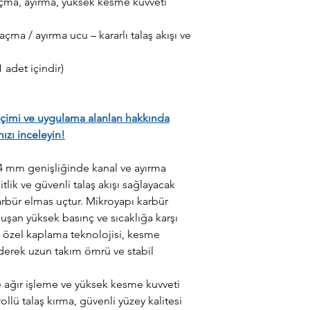
çma, ayırma, yüksek kesme kuvveti
ma / ayırma ucu – kararlı talaş akışı ve
1 adet içindir)
çimi ve uygulama alanları hakkında
ızı inceleyin!
mm genişliğinde kanal ve ayırma
lik ve güvenli talaş akışı sağlayacak
rbür elmas uçtur. Mikroyapı karbür
uşan yüksek basınç ve sıcaklığa karşı
n özel kaplama teknolojisi, kesme
derek uzun takım ömrü ve stabil
e ağır işleme ve yüksek kesme kuvveti
llü talaş kırma, güvenli yüzey kalitesi