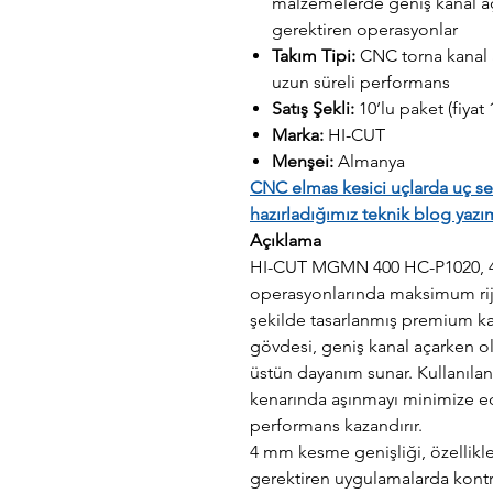
malzemelerde geniş kanal a
gerektiren operasyonlar
Takım Tipi:
CNC torna kanal aç
uzun süreli performans
Satış Şekli:
10’lu paket (fiyat 
Marka:
HI-CUT
Menşei:
Almanya
CNC elmas kesici uçlarda uç se
hazırladığımız teknik blog yazım
Açıklama
HI-CUT MGMN 400 HC-P1020, 4 
operasyonlarında maksimum rijit
şekilde tasarlanmış premium ka
gövdesi, geniş kanal açarken ol
üstün dayanım sunar. Kullanıla
kenarında aşınmayı minimize e
performans kazandırır.
4 mm kesme genişliği, özellikl
gerektiren uygulamalarda kontro