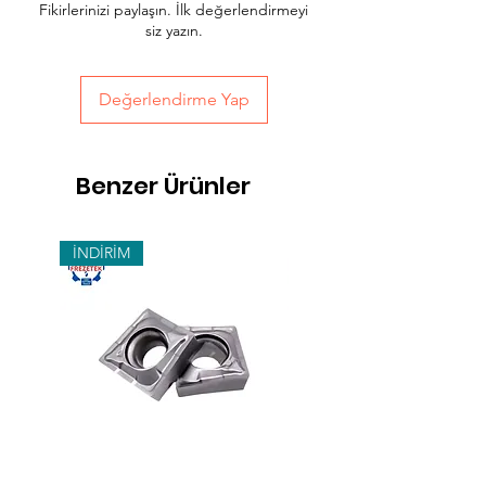
Fikirlerinizi paylaşın. İlk değerlendirmeyi
sepet sayfasında teslimat seçimini
siz yazın.
yapabilirsiniz.
Değerlendirme Yap
Benzer Ürünler
İNDİRİM