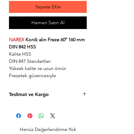
Sepete Ekle
Hemen Satın Al
NAREX
Konik alın Freze 60° 160 mm
DIN 842 HSS
Kalite HSS
DIN 847 Standartları
Yüksek kalite ve uzun ömür
Frezetek güvencesiyle
Teslimat ve Kargo
Aynı gün saat 15:00'a kadar verilen tüm
siparişler aynı gün içerisinde kargolanır.
Acil siparişlerinizde, İstanbul Avrupa
yakası için 2 saatte kendi kuryelerimiz ile
Henüz Değerlendirme Yok
hızlı teslimat seçeneğimiz bulunmaktadır,