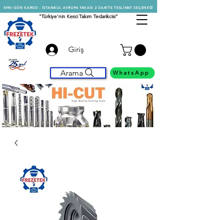
AYNI GÜN KARGO - İSTANBUL AVRUPA YAKASI 2 SAATTE TESLİMAT SEÇENEĞİ
"Türkiye'nin
Kesici
Takım Tedarikcisi"
Giriş
Arama
WhatsApp