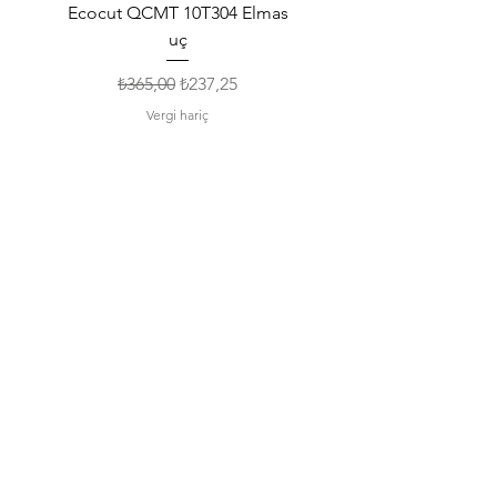
Ecocut QCMT 10T304 Elmas
SPMG 140512 Udrill Elma
uç
Normal Fiyat
İndirimli Fiyat
₺365,00
₺237,25
Vergi hariç