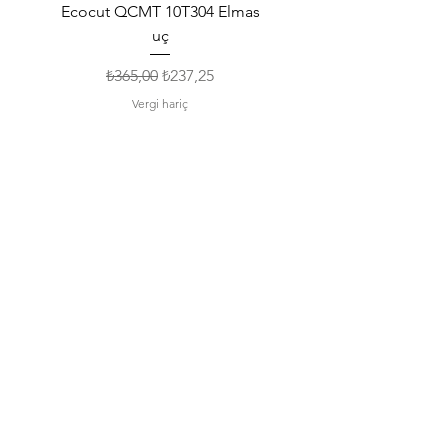
Ecocut QCMT 10T304 Elmas
SPMG 140512 Udrill Elma
uç
Normal Fiyat
İndirimli Fiyat
₺365,00
₺237,25
Vergi hariç