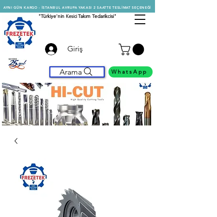
AYNI GÜN KARGO - İSTANBUL AVRUPA YAKASI 2 SAATTE TESLİMAT SEÇENEĞİ
"Türkiye'nin
Kesici
Takım Tedarikcisi"
Giriş
Arama
WhatsApp