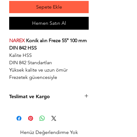
Sepete Ekle
Hemen Satın Al
NAREX
Konik alın Freze 55° 100 mm
DIN 842 HSS
Kalite HSS
DIN 842 Standartları
Yüksek kalite ve uzun ömür
Frezetek güvencesiyle
Teslimat ve Kargo
Aynı gün saat 15:00'a kadar verilen tüm
siparişler aynı gün içerisinde kargolanır.
Acil siparişlerinizde, İstanbul Avrupa
yakası için 2 saatte kendi kuryelerimiz ile
Henüz Değerlendirme Yok
hızlı teslimat seçeneğimiz bulunmaktadır,