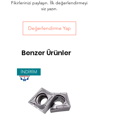
Fikirlerinizi paylaşın. İlk değerlendirmeyi
sepet sayfasında teslimat seçimini
siz yazın.
yapabilirsiniz.
Değerlendirme Yap
Benzer Ürünler
İNDİRİM