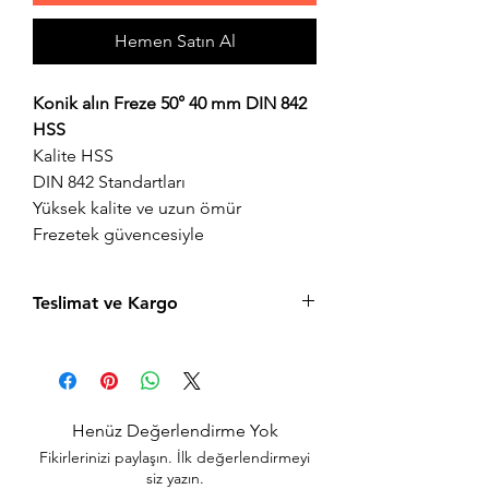
Hemen Satın Al
Konik alın Freze 50° 40 mm DIN 842
HSS
Kalite HSS
DIN 842 Standartları
Yüksek kalite ve uzun ömür
Frezetek güvencesiyle
Teslimat ve Kargo
Aynı gün saat 15:00'a kadar verilen tüm
siparişler aynı gün içerisinde kargolanır.
Acil siparişlerinizde, İstanbul Avrupa
yakası için 2 saatte kendi kuryelerimiz ile
Henüz Değerlendirme Yok
hızlı teslimat seçeneğimiz bulunmaktadır,
Fikirlerinizi paylaşın. İlk değerlendirmeyi
sepet sayfasında teslimat seçimini
siz yazın.
yapabilirsiniz.