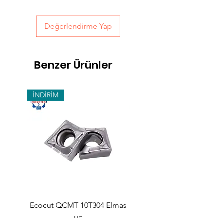
Değerlendirme Yap
Benzer Ürünler
İNDİRİM
Ecocut QCMT 10T304 Elmas
SPMG 140512 Udrill Elma
uç