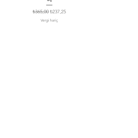
Normal Fiyat
İndirimli Fiyat
₺365,00
₺237,25
Vergi hariç