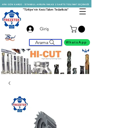
AYNI GÜN KARGO - İSTANBUL AVRUPA YAKASI 2 SAATTE TESLİMAT SEÇENEĞİ
"Türkiye'nin
Kesici
Takım Tedarikcisi"
Giriş
Arama
WhatsApp