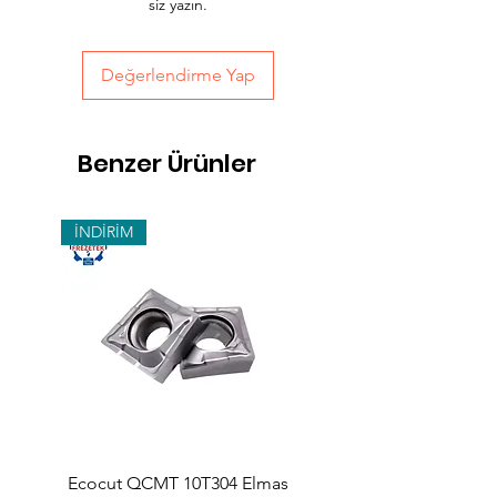
siz yazın.
yapabilirsiniz.
Değerlendirme Yap
Benzer Ürünler
İNDİRİM
Ecocut QCMT 10T304 Elmas
SPMG 140512 Udrill Elma