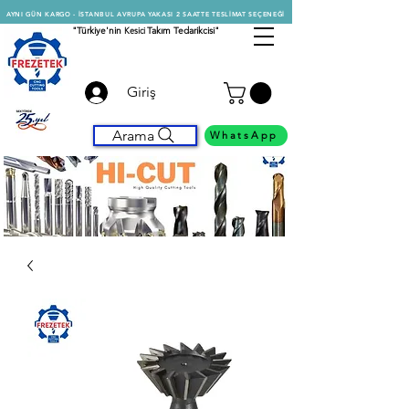
AYNI GÜN KARGO - İSTANBUL AVRUPA YAKASI 2 SAATTE TESLİMAT SEÇENEĞİ
"Türkiye'nin
Kesici
Takım Tedarikcisi"
Giriş
Arama
WhatsApp