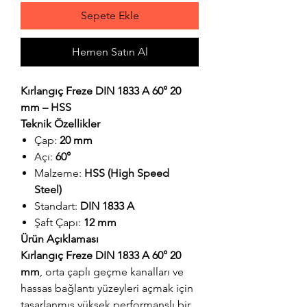
Sepete Ekle
Hemen Satın Al
Kırlangıç Freze DIN 1833 A 60° 20
mm – HSS
Teknik Özellikler
Çap:
20 mm
Açı:
60°
Malzeme:
HSS (High Speed
Steel)
Standart:
DIN 1833 A
Şaft Çapı:
12 mm
Ürün Açıklaması
Kırlangıç Freze DIN 1833 A 60° 20
mm
, orta çaplı geçme kanalları ve
hassas bağlantı yüzeyleri açmak için
tasarlanmış yüksek performanslı bir