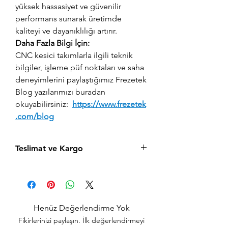
yüksek hassasiyet ve güvenilir
performans sunarak üretimde
kaliteyi ve dayanıklılığı artırır.
Daha Fazla Bilgi İçin:
CNC kesici takımlarla ilgili teknik
bilgiler, işleme püf noktaları ve saha
deneyimlerini paylaştığımız Frezetek
Blog yazılarımızı buradan
okuyabilirsiniz:
https://www.frezetek
.com/blog
Teslimat ve Kargo
Aynı gün saat 15:00'a kadar verilen tüm
siparişler aynı gün içerisinde kargolanır.
Acil siparişlerinizde, İstanbul Avrupa
yakası için 2 saatte kendi kuryelerimiz ile
Henüz Değerlendirme Yok
hızlı teslimat seçeneğimiz bulunmaktadır,
Fikirlerinizi paylaşın. İlk değerlendirmeyi
sepet sayfasında teslimat seçimini