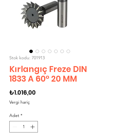
Stok kodu: 701913
Kırlangıç Freze DIN
1833 A 60° 20 MM
Fiyat
₺1.016,00
Vergi hariç
Adet
*