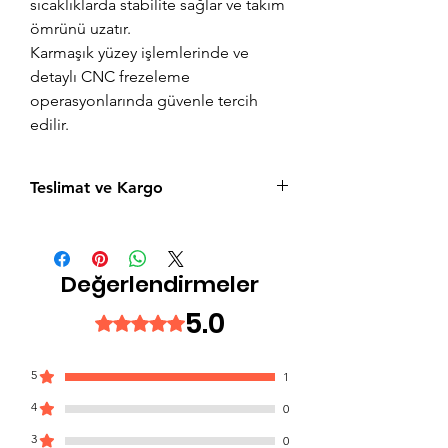
sıcaklıklarda stabilite sağlar ve takım
ömrünü uzatır.
Karmaşık yüzey işlemlerinde ve
detaylı CNC frezeleme
operasyonlarında güvenle tercih
edilir.
Teslimat ve Kargo
Aynı gün saat 15:00'a kadar verilen tüm
siparişler aynı gün içerisinde kargolanır.
Acil siparişlerinizde, İstanbul Avrupa
Değerlendirmeler
yakası için 2 saatte kendi kuryelerimiz ile
hızlı teslimat seçeneğimiz bulunmaktadır,
5.0
5 üzerinden 5 yıldız
sepet sayfasında teslimat seçimini
yapabilirsiniz.
5
1
4
0
3
0