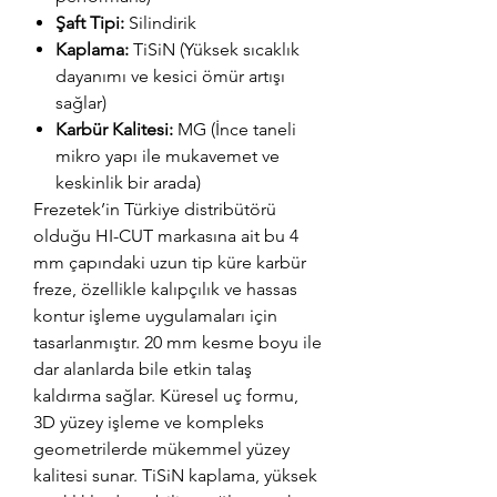
Şaft Tipi:
Silindirik
Kaplama:
TiSiN (Yüksek sıcaklık
dayanımı ve kesici ömür artışı
sağlar)
Karbür Kalitesi:
MG (İnce taneli
mikro yapı ile mukavemet ve
keskinlik bir arada)
Frezetek’in Türkiye distribütörü
olduğu HI-CUT markasına ait bu 4
mm çapındaki uzun tip küre karbür
freze, özellikle kalıpçılık ve hassas
kontur işleme uygulamaları için
tasarlanmıştır. 20 mm kesme boyu ile
dar alanlarda bile etkin talaş
kaldırma sağlar. Küresel uç formu,
3D yüzey işleme ve kompleks
geometrilerde mükemmel yüzey
kalitesi sunar. TiSiN kaplama, yüksek