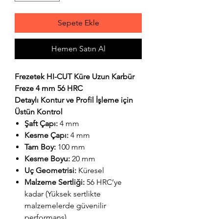
Sepete Ekle
Hemen Satın Al
Frezetek HI-CUT Küre Uzun Karbür
Freze 4 mm 56 HRC
Detaylı Kontur ve Profil İşleme için
Üstün Kontrol
Şaft Çapı:
4 mm
Kesme Çapı:
4 mm
Tam Boy:
100 mm
Kesme Boyu:
20 mm
Uç Geometrisi:
Küresel
Malzeme Sertliği:
56 HRC’ye
kadar (Yüksek sertlikte
malzemelerde güvenilir
performans)