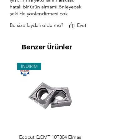
hatalı bir ürün almamı önleyecek
şekilde yönlendirmesi çok
yerinde idi. Teşekkürler 🙏🙏
Bu size faydalı oldu mu?
Evet
Benzer Ürünler
İNDİRİM
Ecocut QCMT 10T304 Elmas
SPMG 140512 Udrill Elma