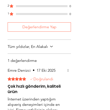
2
0
1
0
Değerlendirme Yap
Tüm yıldızlar, En Alakalı
1 değerlendirme
Emre Denizci
•
17 Eki 2025
Doğrulandı
5 üzerinden 5 yıldız
Çok hızlı gönderim, kaliteli
ürün
İnternet üzerinden yaptığım
alışveriş deneyimleri içinde en
iyisi. Firma yetkilisinin alakası,