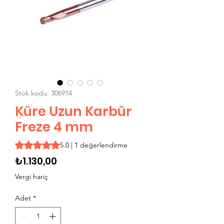
Stok kodu: 306914
Küre Uzun Karbür
Freze 4 mm
1 değerlendirmeye göre beş yıldız üzerinden hesaplanan p
5.0 | 1 değerlendirme
Fiyat
₺1.130,00
Vergi hariç
Adet
*