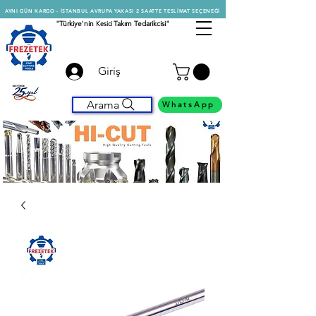
AYNI GÜN KARGO - İSTANBUL AVRUPA YAKASI 2 SAATTE TESLİMAT SEÇENEĞİ
"Türkiye'nin
Kesici
Takım Tedarikcisi"
Giriş
Arama
WhatsApp