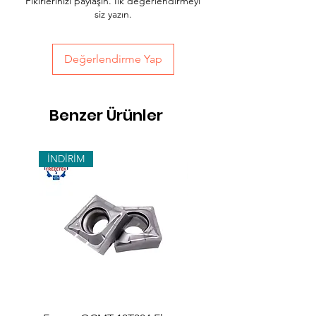
Fikirlerinizi paylaşın. İlk değerlendirmeyi
sepet sayfasında teslimat seçimini
siz yazın.
yapabilirsiniz.
Değerlendirme Yap
Benzer Ürünler
İNDİRİM