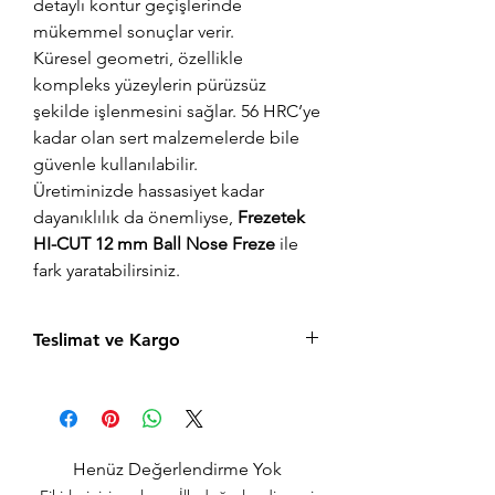
detaylı kontur geçişlerinde
mükemmel sonuçlar verir.
Küresel geometri, özellikle
kompleks yüzeylerin pürüzsüz
şekilde işlenmesini sağlar. 56 HRC’ye
kadar olan sert malzemelerde bile
güvenle kullanılabilir.
Üretiminizde hassasiyet kadar
dayanıklılık da önemliyse,
Frezetek
HI-CUT 12 mm Ball Nose Freze
ile
fark yaratabilirsiniz.
Teslimat ve Kargo
Aynı gün saat 15:00'a kadar verilen tüm
siparişler aynı gün içerisinde kargolanır.
Acil siparişlerinizde, İstanbul Avrupa
yakası için 2 saatte kendi kuryelerimiz ile
Henüz Değerlendirme Yok
hızlı teslimat seçeneğimiz bulunmaktadır,