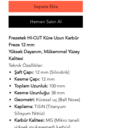
Sepete Ekle
Hemen Satın Al
Frezetek HI-CUT Küre Uzun Karbür
Freze 12 mm
Yüksek Dayanım, Mükemmel Yüzey
Kalitesi
Teknik Özellikler:
Şaft Çapı:
12 mm (Silindirik)
Kesme Çapı:
12 mm
Toplam Uzunluk:
100 mm
Kesme Uzunluğu:
38 mm
Geometri:
Küresel uç (Ball Nose)
Kaplama:
TiSiN (Titanyum
Silisyum Nitrür)
Karbür Kalitesi:
MG (Mikro taneli
yüksek mukavemetli karbür)