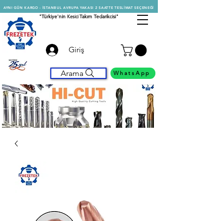
AYNI GÜN KARGO - İSTANBUL AVRUPA YAKASI 2 SAATTE TESLİMAT SEÇENEĞİ
"Türkiye'nin
Kesici
Takım Tedarikcisi"
Giriş
Arama
WhatsApp