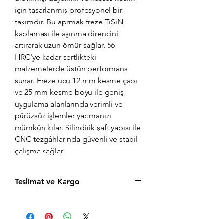
için tasarlanmış profesyonel bir
takımdır. Bu aprmak freze TiSiN
kaplaması ile aşınma direncini
artırarak uzun ömür sağlar. 56
HRC'ye kadar sertlikteki
malzemelerde üstün performans
sunar. Freze ucu 12 mm kesme çapı
ve 25 mm kesme boyu ile geniş
uygulama alanlarında verimli ve
pürüzsüz işlemler yapmanızı
mümkün kılar. Silindirik şaft yapısı ile
CNC tezgâhlarında güvenli ve stabil
çalışma sağlar.
Teslimat ve Kargo
Aynı gün saat 15:00'a kadar verilen tüm
siparişler aynı gün içerisinde kargolanır.