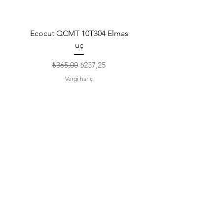
Ecocut QCMT 10T304 Elmas
SPMG 140512 Udrill Elma
uç
Normal Fiyat
İndirimli Fiyat
₺365,00
₺237,25
Vergi hariç