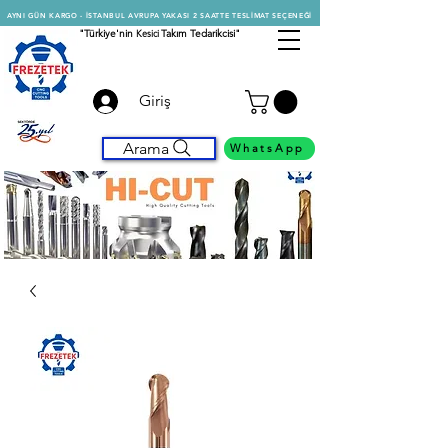
AYNI GÜN KARGO - İSTANBUL AVRUPA YAKASI 2 SAATTE TESLİMAT SEÇENEĞİ
"Türkiye'nin
Kesici
Takım Tedarikcisi"
Giriş
Arama
WhatsApp