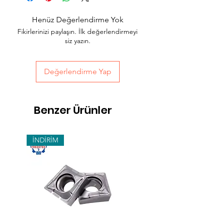
Acil siparişlerinizde, İstanbul Avrupa
yakası için 2 saatte kendi kuryelerimiz ile
Henüz Değerlendirme Yok
hızlı teslimat seçeneğimiz bulunmaktadır,
Fikirlerinizi paylaşın. İlk değerlendirmeyi
sepet sayfasında teslimat seçimini
siz yazın.
yapabilirsiniz.
Değerlendirme Yap
Benzer Ürünler
İNDİRİM