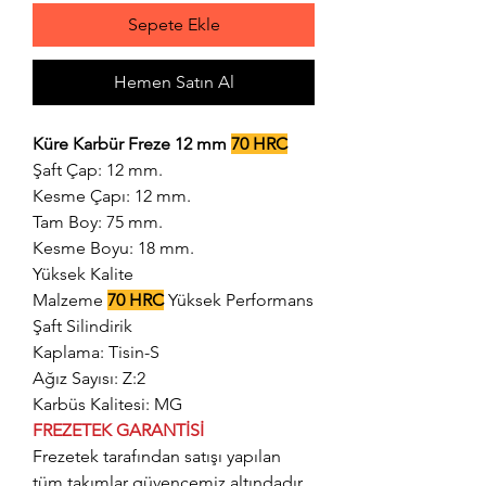
Sepete Ekle
Hemen Satın Al
Küre Karbür Freze 12 mm
70 HRC
Şaft Çap: 12 mm.
Kesme Çapı: 12 mm.
Tam Boy: 75 mm.
Kesme Boyu: 18 mm.
Yüksek Kalite
Malzeme
70 HRC
Yüksek Performans
Şaft Silindirik
Kaplama: Tisin-S
Ağız Sayısı: Z:2
Karbüs Kalitesi: MG
FREZETEK GARANTİSİ
Frezetek tarafından satışı yapılan
tüm takımlar güvencemiz altındadır.