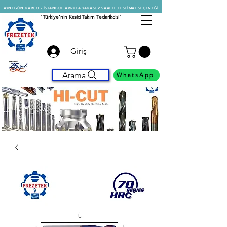
AYNI GÜN KARGO - İSTANBUL AVRUPA YAKASI 2 SAATTE TESLİMAT SEÇENEĞİ
"Türkiye'nin
Kesici
Takım Tedarikcisi"
Giriş
Arama
WhatsApp