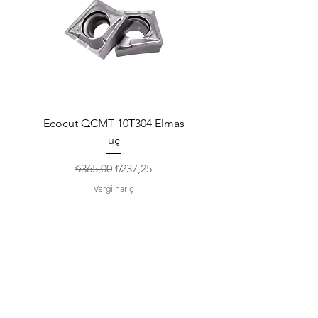
Ecocut QCMT 10T304 Elmas
SPMG 140512 Udrill Elma
uç
Normal Fiyat
İndirimli Fiyat
₺365,00
₺237,25
Vergi hariç