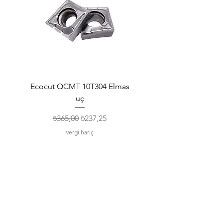
Ecocut QCMT 10T304 Elmas
SPMG 140512 Udrill Elma
uç
Normal Fiyat
İndirimli Fiyat
₺365,00
₺237,25
Vergi hariç