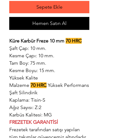
Sepete Ekle
Hemen Satın Al
Küre Karbür Freze 10 mm
70 HRC
Şaft Çap: 10 mm.
Kesme Çapı: 10 mm.
Tam Boy: 75 mm.
Kesme Boyu: 15 mm.
Yüksek Kalite
Malzeme
70 HRC
Yüksek Performans
Şaft Silindirik
Kaplama: Tisin-S
Ağız Sayısı: Z:2
Karbüs Kalitesi: MG
FREZETEK GARANTİSİ
Frezetek tarafından satışı yapılan
tüm takımlar güvencemiz altındadır.