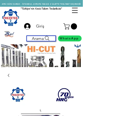
AYNI GÜN KARGO - İSTANBUL AVRUPA YAKASI 2 SAATTE TESLİMAT SEÇENEĞİ
"Türkiye'nin
Kesici
Takım Tedarikcisi"
Giriş
Arama
WhatsApp