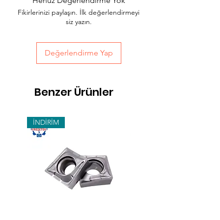
Henüz Değerlendirme Yok
hızlı teslimat seçeneğimiz bulunmaktadır,
Fikirlerinizi paylaşın. İlk değerlendirmeyi
sepet sayfasında teslimat seçimini
siz yazın.
yapabilirsiniz.
Değerlendirme Yap
Benzer Ürünler
İNDİRİM