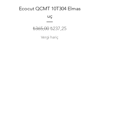
Ecocut QCMT 10T304 Elmas
SPMG 140512 Udrill Elma
uç
Normal Fiyat
İndirimli Fiyat
₺365,00
₺237,25
Vergi hariç