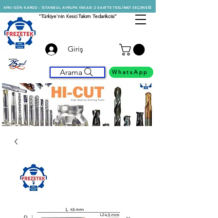
AYNI GÜN KARGO - İSTANBUL AVRUPA YAKASI 2 SAATTE TESLİMAT SEÇENEĞİ
"Türkiye'nin
Kesici
Takım Tedarikcisi"
Giriş
Arama
WhatsApp