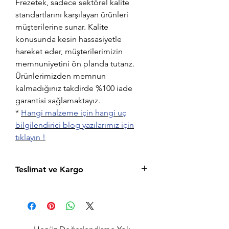
Frezetek, sadece sektörel kalite
standartlarını karşılayan ürünleri
müşterilerine sunar. Kalite
konusunda kesin hassasiyetle
hareket eder, müşterilerimizin
memnuniyetini ön planda tutarız.
Ürünlerimizden memnun
kalmadığınız takdirde %100 iade
garantisi sağlamaktayız.
*
Hangi malzeme için hangi uç
bilgilendirici blog yazılarımız için
tıklayın !
Teslimat ve Kargo
Aynı gün saat 15:00'a kadar verilen tüm
siparişler aynı gün içerisinde kargolanır.
Acil siparişlerinizde, İstanbul Avrupa
yakası için 2 saatte kendi kuryelerimiz ile