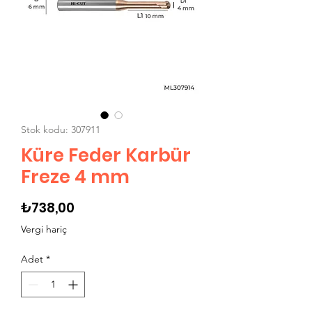
Stok kodu: 307911
Küre Feder Karbür
Freze 4 mm
Fiyat
₺738,00
Vergi hariç
Adet
*