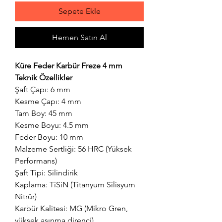
Sepete Ekle
Hemen Satın Al
Küre Feder Karbür Freze 4 mm
Teknik Özellikler
Şaft Çapı: 6 mm
Kesme Çapı: 4 mm
Tam Boy: 45 mm
Kesme Boyu: 4.5 mm
Feder Boyu: 10 mm
Malzeme Sertliği: 56 HRC (Yüksek
Performans)
Şaft Tipi: Silindirik
Kaplama: TiSiN (Titanyum Silisyum
Nitrür)
Karbür Kalitesi: MG (Mikro Gren,
yüksek aşınma direnci)