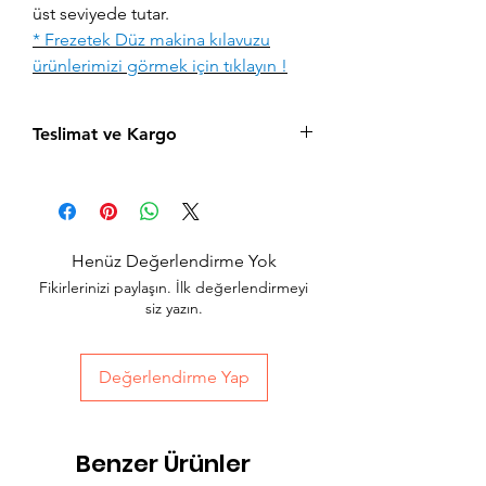
üst seviyede tutar.
* Frezetek Düz makina kılavuzu
ürünlerimizi görmek için tıklayın !
Teslimat ve Kargo
Aynı gün saat 15:00'a kadar verilen tüm
siparişler aynı gün içerisinde kargolanır.
Acil siparişlerinizde, İstanbul Avrupa
yakası için 2 saatte kendi kuryelerimiz ile
Henüz Değerlendirme Yok
hızlı teslimat seçeneğimiz bulunmaktadır,
Fikirlerinizi paylaşın. İlk değerlendirmeyi
sepet sayfasında teslimat seçimini
siz yazın.
yapabilirsiniz.
Değerlendirme Yap
Benzer Ürünler