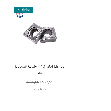
İNDİRİM
Ecocut QCMT 10T304 Elmas
SPMG 140512 Udrill Elma
uç
Normal Fiyat
İndirimli Fiyat
₺365,00
₺237,25
Vergi hariç