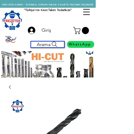
AYNI GÜN KARGO - İSTANBUL AVRUPA YAKASI 2 SAATTE TESLİMAT SEÇENEĞİ
"Türkiye'nin
Kesici
Takım Tedarikcisi"
Giriş
Arama
WhatsApp