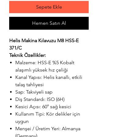
Sepete Ekle
Hemen Satın Al
Helis Makina Kılavuzu M8 HSS-E
371/C
Teknik Özellikler:
Malzeme: HSS-E %5 Kobalt
alaşımlı yüksek hız çeliği
Kanal Yapısı: Helis kanallı, etkili
talaş tahliyesi
Sap: Takviyeli sap
Diş Standardı: ISO (6H)
Kesici Açısı: 60° sağ kesici
Kullanım Tipi: Kör delikler için
uygun
Menşei / Üretim Yeri: Almanya
(Germany)