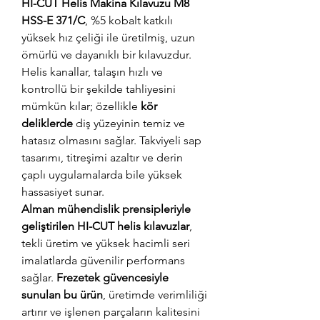
HI-CUT Helis Makina Kılavuzu M8
HSS-E 371/C
, %5 kobalt katkılı
yüksek hız çeliği ile üretilmiş, uzun
ömürlü ve dayanıklı bir kılavuzdur.
Helis kanallar, talaşın hızlı ve
kontrollü bir şekilde tahliyesini
mümkün kılar; özellikle
kör
deliklerde
diş yüzeyinin temiz ve
hatasız olmasını sağlar. Takviyeli sap
tasarımı, titreşimi azaltır ve derin
çaplı uygulamalarda bile yüksek
hassasiyet sunar.
Alman mühendislik prensipleriyle
geliştirilen HI-CUT helis kılavuzlar
,
tekli üretim ve yüksek hacimli seri
imalatlarda güvenilir performans
sağlar.
Frezetek güvencesiyle
sunulan bu ürün
, üretimde verimliliği
artırır ve işlenen parçaların kalitesini