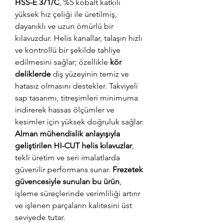
HSS-E 371/C
, %5 kobalt katkılı
yüksek hız çeliği ile üretilmiş,
dayanıklı ve uzun ömürlü bir
kılavuzdur. Helis kanallar, talaşın hızlı
ve kontrollü bir şekilde tahliye
edilmesini sağlar; özellikle
kör
deliklerde
diş yüzeyinin temiz ve
hatasız olmasını destekler. Takviyeli
sap tasarımı, titreşimleri minimuma
indirerek hassas ölçümler ve
kesimler için yüksek doğruluk sağlar.
Alman mühendislik anlayışıyla
geliştirilen HI-CUT helis kılavuzlar
,
tekli üretim ve seri imalatlarda
güvenilir performans sunar.
Frezetek
güvencesiyle sunulan bu ürün
,
işleme süreçlerinde verimliliği artırır
ve işlenen parçaların kalitesini üst
seviyede tutar.