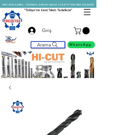
AYNI GÜN KARGO - İSTANBUL AVRUPA YAKASI 2 SAATTE TESLİMAT SEÇENEĞİ
"Türkiye'nin
Kesici
Takım Tedarikcisi"
Giriş
Arama
WhatsApp