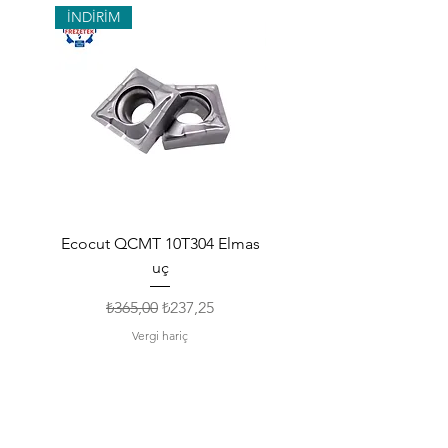
İNDİRİM
Ecocut QCMT 10T304 Elmas
SPMG 140512 Udrill Elma
uç
Normal Fiyat
İndirimli Fiyat
₺365,00
₺237,25
Vergi hariç