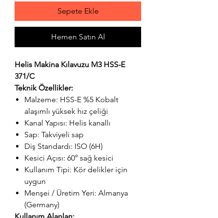
Sepete Ekle
Hemen Satın Al
Helis Makina Kılavuzu M3 HSS-E
371/C
Teknik Özellikler:
Malzeme: HSS-E %5 Kobalt
alaşımlı yüksek hız çeliği
Kanal Yapısı: Helis kanallı
Sap: Takviyeli sap
Diş Standardı: ISO (6H)
Kesici Açısı: 60° sağ kesici
Kullanım Tipi: Kör delikler için
uygun
Menşei / Üretim Yeri: Almanya
(Germany)
Kullanım Alanları: