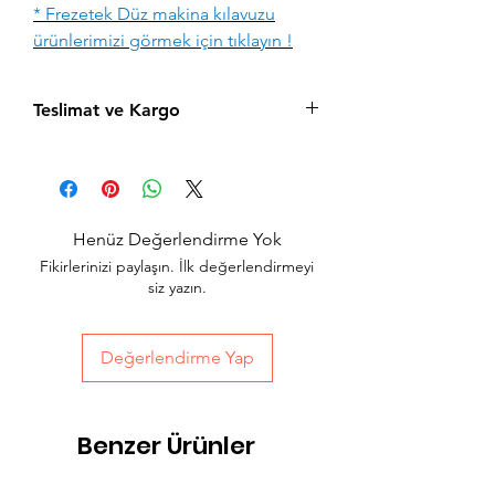
* Frezetek Düz makina kılavuzu
ürünlerimizi görmek için tıklayın !
Teslimat ve Kargo
Aynı gün saat 15:00'a kadar verilen tüm
siparişler aynı gün içerisinde kargolanır.
Acil siparişlerinizde, İstanbul Avrupa
yakası için 2 saatte kendi kuryelerimiz ile
Henüz Değerlendirme Yok
hızlı teslimat seçeneğimiz bulunmaktadır,
Fikirlerinizi paylaşın. İlk değerlendirmeyi
sepet sayfasında teslimat seçimini
siz yazın.
yapabilirsiniz.
Değerlendirme Yap
Benzer Ürünler