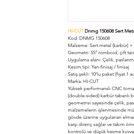
HI-CUT
Dnmg 150608 Sert Met
Kod: DNMG 150608
Malzeme: Sert metal (karbür) 
Geometri: 55° romboid, çift tara
Uygulama alanı: Çelik, paslanm
Kesim tipi: Yarı-finisaj / finisaj
Satış şekli: 10’lu paket (fiyat 1 a
Marka: HI-CUT
Yüksek performanslı CNC torna iş
(double-sided) karbür tabanlı bi
geometrisi sayesinde çelik, pa
malzemelerin işlenmesinde mü
gövde üzerine uygulanan elmas 
karşı direnç sağlar ve takım ömr
kontrolü ve düşük kesme kuvvet