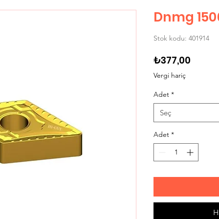
Dnmg 150
Stok kodu: 401914
Fiyat
₺377,00
Vergi hariç
Adet
*
Seç
Adet
*
H