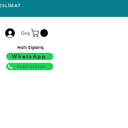
ESLİMAT
Giriş
Hızlı Sipariş
WhatsApp
05357232735