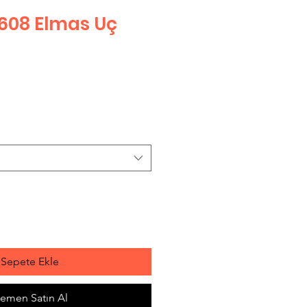
608 Elmas Uç
Sepete Ekle
emen Satın Al