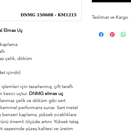
Teslimat ve Kargo
Aynı gün saat 15:00'a 
al Elmas Uç
gün içerisinde kargola
Avrupa yakası için 2 sa
+ kaplama
teslimat seçeneğimiz
flı
teslimat seçimini yapab
az çelik, döküm
det içindir)
lemleri için tasarlanmış, çift taraflı
r kesici uçtur.
DNMG elmas uç
slanmaz çelik ve döküm gibi sert
kemmel performans sunar. Sert metal
benzeri kaplama, yüksek sıcaklıklara
ünü önemli ölçüde artırır. Yüksek talaş
i sayesinde yüzey kalitesi ve üretim