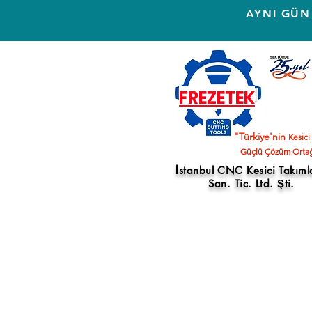
AYNI GÜN
FREZETEK
"Türkiye'nin
Kesici
Güçlü Çözüm Ortağ
İstanbul CNC Kesici Takıml
San. Tic. Ltd. Şti.