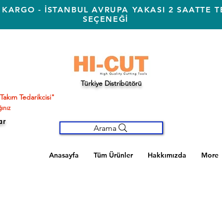
 KARGO - İSTANBUL AVRUPA YAKASI 2 SAATTE T
SEÇENEĞİ
Türkiye Distribütörü
Takım Tedarikcisi"
ınız
ar
Arama
Anasayfa
Tüm Ürünler
Hakkımızda
More