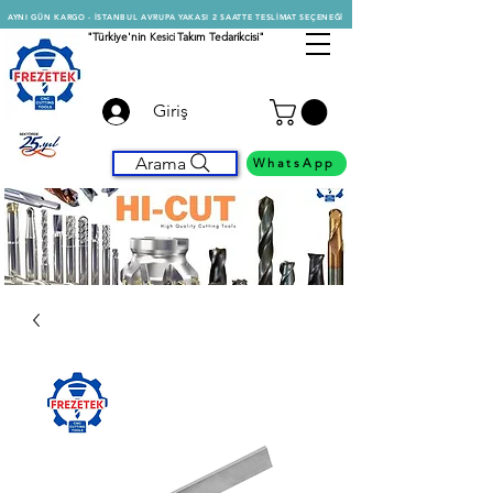
AYNI GÜN KARGO - İSTANBUL AVRUPA YAKASI 2 SAATTE TESLİMAT SEÇENEĞİ
"Türkiye'nin
Kesici
Takım Tedarikcisi"
Giriş
Arama
WhatsApp