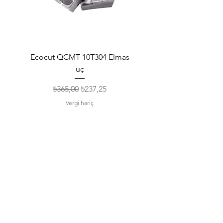
Ecocut QCMT 10T304 Elmas
SPMG 140512 Udrill Elma
uç
Normal Fiyat
İndirimli Fiyat
₺365,00
₺237,25
Vergi hariç