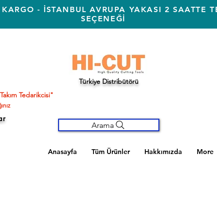
 KARGO - İSTANBUL AVRUPA YAKASI 2 SAATTE T
SEÇENEĞİ
Türkiye Distribütörü
Takım Tedarikcisi"
ınız
ar
Arama
Anasayfa
Tüm Ürünler
Hakkımızda
More