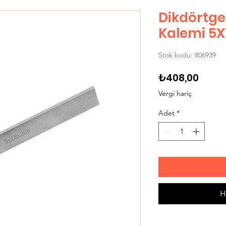
Dikdörtg
Kalemi 5X
Stok kodu: 806939
Fiyat
₺408,00
Vergi hariç
Adet
*
H