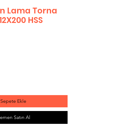
en Lama Torna
12X200 HSS
Sepete Ekle
emen Satın Al