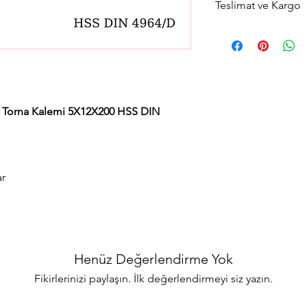
Teslimat ve Kargo
Aynı gün saat 15:00'a 
gün içerisinde kargola
Avrupa yakası için 2 sa
teslimat seçeneğimiz
teslimat seçimini yapab
a Torna Kalemi 5X12X200 HSS DIN
ar
Henüz Değerlendirme Yok
Fikirlerinizi paylaşın. İlk değerlendirmeyi siz yazın.