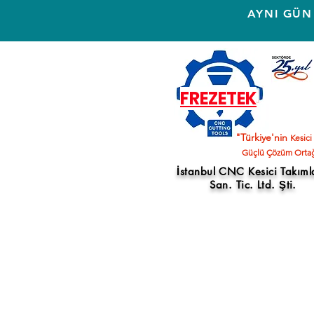
AYNI GÜN
FREZETEK
"Türkiye'nin
Kesici
Güçlü Çözüm Ortağ
İstanbul CNC Kesici Takıml
San. Tic. Ltd. Şti.