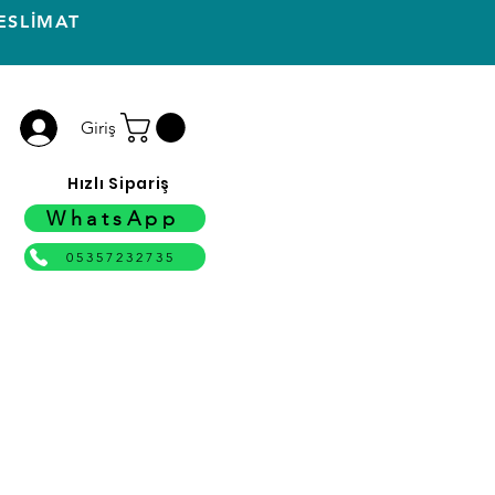
ESLİMAT
Giriş
Hızlı Sipariş
WhatsApp
05357232735