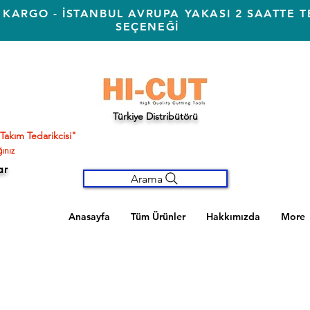
 KARGO - İSTANBUL AVRUPA YAKASI 2 SAATTE T
SEÇENEĞİ
Türkiye Distribütörü
Takım Tedarikcisi"
ınız
ar
Arama
Anasayfa
Tüm Ürünler
Hakkımızda
More