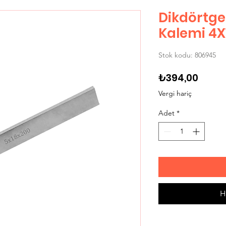
Dikdörtg
Kalemi 4X
Stok kodu: 806945
Fiyat
₺394,00
Vergi hariç
Adet
*
H