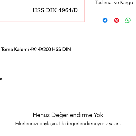
Teslimat ve Kargo
Aynı gün saat 15:00'a 
gün içerisinde kargola
Avrupa yakası için 2 sa
teslimat seçeneğimiz
teslimat seçimini yapab
a Torna Kalemi 4X14X200 HSS DIN
ar
Henüz Değerlendirme Yok
Fikirlerinizi paylaşın. İlk değerlendirmeyi siz yazın.