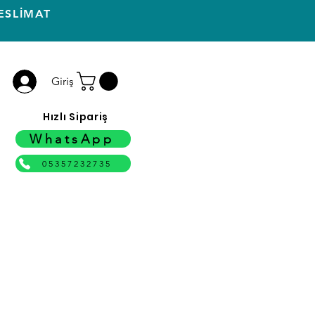
ESLİMAT
Giriş
Hızlı Sipariş
WhatsApp
05357232735