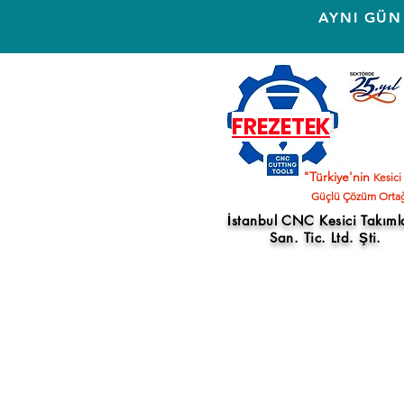
AYNI GÜN
FREZETEK
"Türkiye'nin
Kesici
Güçlü Çözüm Ortağ
İstanbul CNC Kesici Takıml
San. Tic. Ltd. Şti.