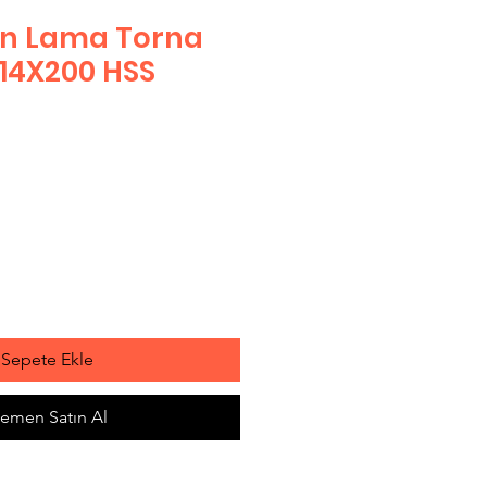
en Lama Torna
14X200 HSS
Sepete Ekle
emen Satın Al