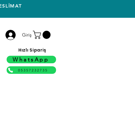
ESLİMAT
Giriş
Hızlı Sipariş
WhatsApp
05357232735