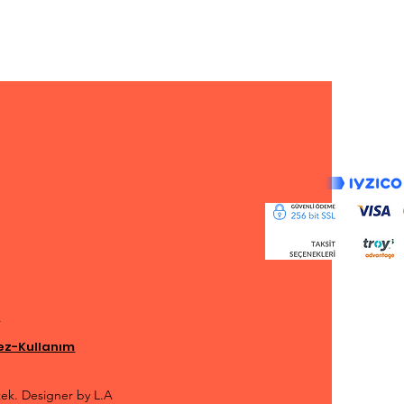
i
rez-Kullanım
tek. Designer by L.A