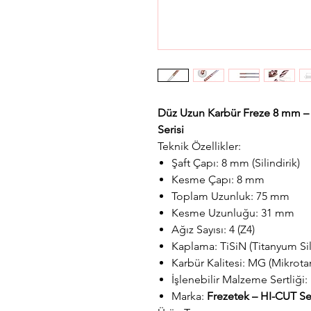
Düz Uzun Karbür Freze 8 mm – 
Serisi
Teknik Özellikler:
Şaft Çapı: 8 mm (Silindirik)
Kesme Çapı: 8 mm
Toplam Uzunluk: 75 mm
Kesme Uzunluğu: 31 mm
Ağız Sayısı: 4 (Z4)
Kaplama: TiSiN (Titanyum Sil
Karbür Kalitesi: MG (Mikrot
İşlenebilir Malzeme Sertliğ
Marka:
Frezetek – HI-CUT Ser