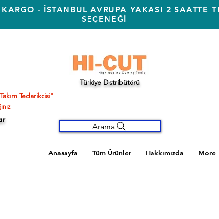
 KARGO - İSTANBUL AVRUPA YAKASI 2 SAATTE T
SEÇENEĞİ
Türkiye Distribütörü
Takım Tedarikcisi"
ınız
ar
Arama
Anasayfa
Tüm Ürünler
Hakkımızda
More