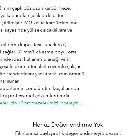
 8 mm çaplı düz uzun karbür freze,
C’ye kadar olan çeliklerde üstün
ştirilmiştir. MG kalite karbürden imal
sı sayesinde yüksek sıcaklıklara ve
 kaldırma kapasitesi sunarken iş
i sağlar. 31 mm’lik kesme boyu, orta
rinde ideal kullanım olanağı verir.
e çeşitli takım tutucularla uyumlu çalışan
ite standartlarını yansıtarak uzun ömürlü
nsı sunar.
ratörlerinin zorlu üretim koşullarında
 ettiği profesyonel çözümlerdendir.
er için 70 hrc frezelerimizi inceleyin....
Henüz Değerlendirme Yok
Fikirlerinizi paylaşın. İlk değerlendirmeyi siz yazın.