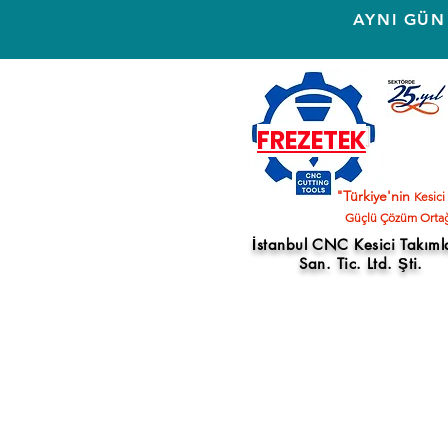
AYNI GÜN
FREZETEK
"Türkiye'nin
Kesici
Güçlü Çözüm Ortağ
İstanbul CNC Kesici Takıml
San. Tic. Ltd. Şti.