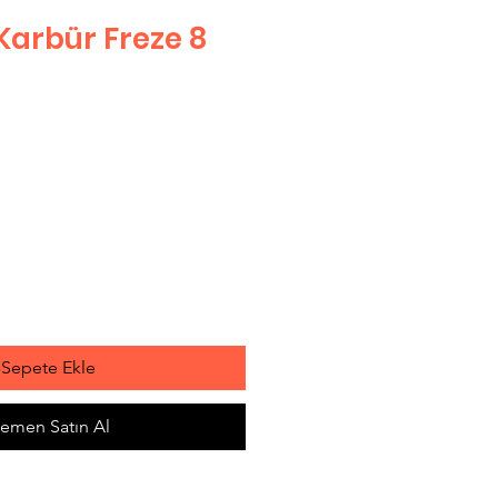
Karbür Freze 8
t
Sepete Ekle
emen Satın Al