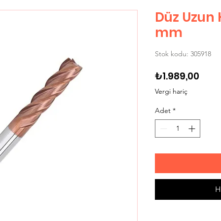
Düz Uzun 
mm
Stok kodu: 305918
Fiya
₺1.989,00
Vergi hariç
Adet
*
H