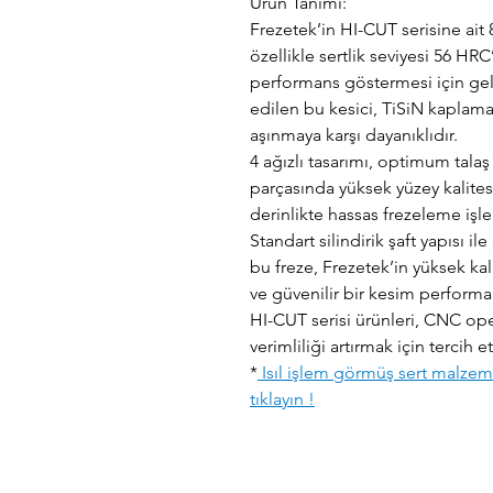
Ürün Tanımı:
Frezetek’in HI-CUT serisine ait
özellikle sertlik seviyesi 56 HR
performans göstermesi için geli
edilen bu kesici, TiSiN kaplama
aşınmaya karşı dayanıklıdır.
4 ağızlı tasarımı, optimum talaş
parçasında yüksek yüzey kalites
derinlikte hassas frezeleme işle
Standart silindirik şaft yapısı il
bu freze, Frezetek’in yüksek kal
ve güvenilir bir kesim performa
HI-CUT serisi ürünleri, CNC ope
verimliliği artırmak için tercih
*
Isıl işlem görmüş sert malzemel
tıklayın !