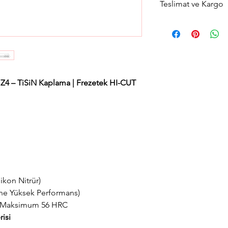
Teslimat ve Kargo
Aynı gün saat 15:00'a 
gün içerisinde kargola
Avrupa yakası için 2 sa
teslimat seçeneğimiz
teslimat seçimini yapab
Z4 – TiSiN Kaplama | Frezetek HI-CUT
ikon Nitrür)
ane Yüksek Performans)
i: Maksimum 56 HRC
isi