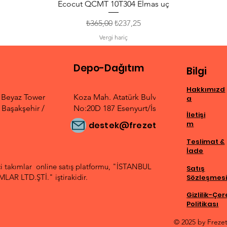
Ecocut QCMT 10T304 Elmas uç
Normal Fiyat
İndirimli Fiyat
₺365,00
₺237,25
Vergi hariç
Depo-Dağıtım
Bilgi
Hakkımızd
. Beyaz Tower
Koza Mah. Atatürk Bulvarı
a
Başakşehir /
No:20D 187 Esenyurt/İstanbul
İletişi
m
destek@frezetek.com
Teslimat &
İade
 takımlar online satış platformu, "İSTANBUL
Satış
AR LTD.ŞTİ." iştirakidir.
Sözleşmes
Gizlilik-Çe
Politikası
© 2025 by Freze