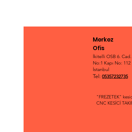
Merkez
Ofis
İkitelli OSB 6. Cad
No:1 Kapı No: 112 
İstanbul
Tel:
05357232735
"FREZETEK" kesici
CNC KESİCİ TAKIML