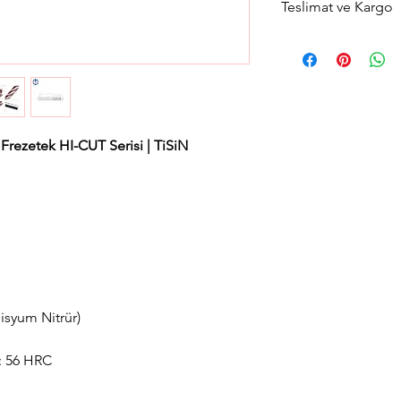
Teslimat ve Kargo
Aynı gün saat 15:00'a 
gün içerisinde kargola
Avrupa yakası için 2 sa
teslimat seçeneğimiz
teslimat seçimini yapab
rezetek HI-CUT Serisi | TiSiN
isyum Nitrür)
k: 56 HRC