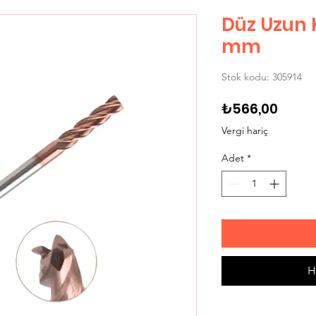
Düz Uzun 
mm
Stok kodu: 305914
Fiyat
₺566,00
Vergi hariç
Adet
*
H