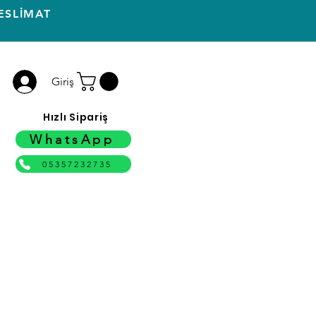
ESLİMAT
Giriş
Hızlı Sipariş
WhatsApp
05357232735