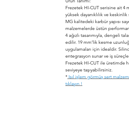
Ürün Tanımı:
Frezetek HI-CUT serisine ait 4
yüksek dayanıklılık ve keskinlik
MG kalitedeki karbür yapısı say
malzemelerde üstün performans
4 ağızlı tasarımıyla, dengeli tal
edilir. 19 mm’lik kesme uzunluğ
uygulamaları için idealdir. Silind
entegrasyon sunar ve iş süreçler
Frezetek HI-CUT ile üretimde he
seviyeye taşıyabilirsiniz.
*
Isıl işlem görmüş sert malzemel
tıklayın !