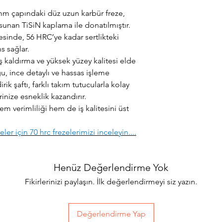
 mm çapındaki düz uzun karbür freze,
 sunan TiSiN kaplama ile donatılmıştır.
esinde, 56 HRC’ye kadar sertlikteki
 sağlar.
aş kaldırma ve yüksek yüzey kalitesi elde
u, ince detaylı ve hassas işleme
irik şaftı, farklı takım tutucularla kolay
inize esneklik kazandırır.
m verimliliği hem de iş kalitesini üst
er için 70 hrc frezelerimizi inceleyin....
Henüz Değerlendirme Yok
Fikirlerinizi paylaşın. İlk değerlendirmeyi siz yazın.
Değerlendirme Yap