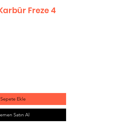
Karbür Freze 4
Sepete Ekle
emen Satın Al