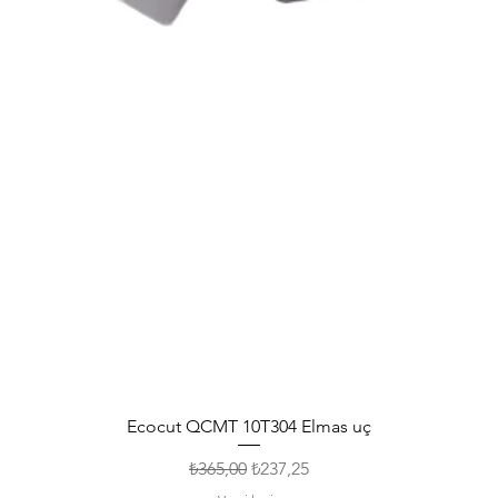
Ecocut QCMT 10T304 Elmas uç
Normal Fiyat
İndirimli Fiyat
₺365,00
₺237,25