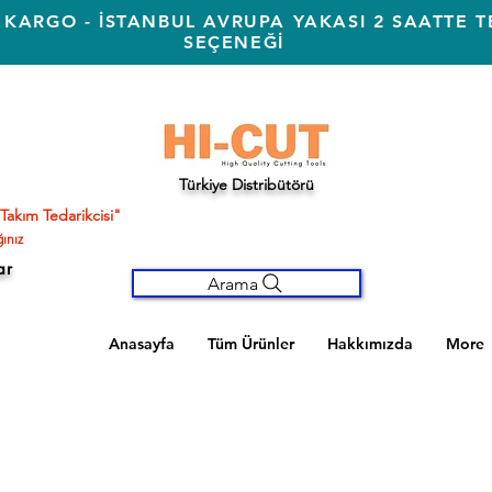
 KARGO - İSTANBUL AVRUPA YAKASI 2 SAATTE T
SEÇENEĞİ
Türkiye Distribütörü
Takım Tedarikcisi"
ınız
ar
Arama
Anasayfa
Tüm Ürünler
Hakkımızda
More