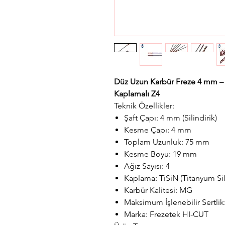
Düz Uzun Karbür Freze 4 mm – F
Kaplamalı Z4
Teknik Özellikler:
Şaft Çapı: 4 mm (Silindirik)
Kesme Çapı: 4 mm
Toplam Uzunluk: 75 mm
Kesme Boyu: 19 mm
Ağız Sayısı: 4
Kaplama: TiSiN (Titanyum Sil
Karbür Kalitesi: MG
Maksimum İşlenebilir Sertli
Marka: Frezetek HI-CUT