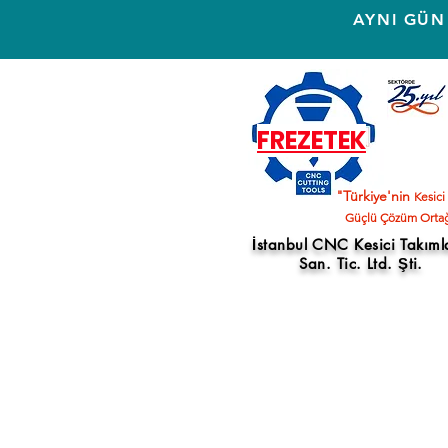
AYNI GÜN
FREZETEK
"Türkiye'nin
Kesici
Güçlü Çözüm Ortağ
İstanbul CNC Kesici Takıml
San. Tic. Ltd. Şti.