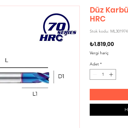
Düz Karbü
HRC
Stok kodu: ML301974
Fiyat
₺1.819,00
Vergi hariç
Adet
*
H