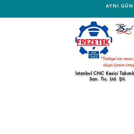
AYNI GÜN
FREZETEK
"Türkiye'nin
Kesici
Güçlü Çözüm Ortağ
İstanbul CNC Kesici Takıml
San. Tic. Ltd. Şti.