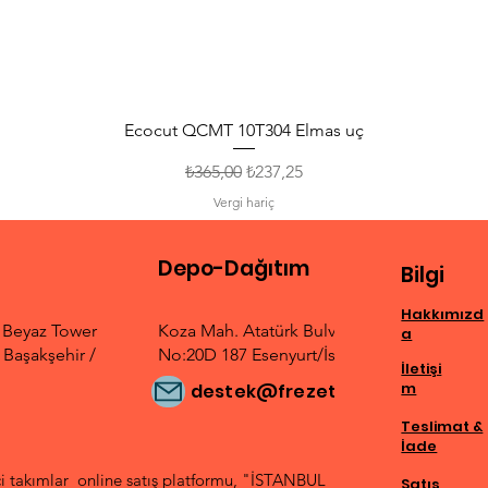
Ecocut QCMT 10T304 Elmas uç
Normal Fiyat
İndirimli Fiyat
₺365,00
₺237,25
Vergi hariç
Depo-Dağıtım
Bilgi
Hakkımızd
. Beyaz Tower
Koza Mah. Atatürk Bulvarı
a
Başakşehir /
No:20D 187 Esenyurt/İstanbul
İletişi
m
destek@frezetek.com
Teslimat &
İade
 takımlar online satış platformu, "İSTANBUL
Satış