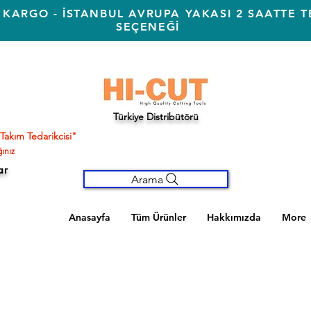
 KARGO - İSTANBUL AVRUPA YAKASI 2 SAATTE T
SEÇENEĞİ
Türkiye Distribütörü
Takım Tedarikcisi"
ınız
ar
Arama
Anasayfa
Tüm Ürünler
Hakkımızda
More