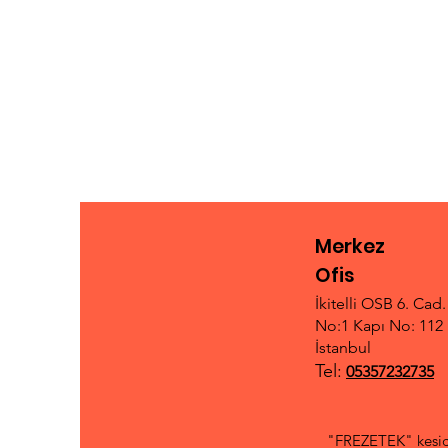
Merkez
Ofis
İkitelli OSB 6. Cad
No:1 Kapı No: 112 
İstanbul
Tel:
05357232735
"FREZETEK" kesici