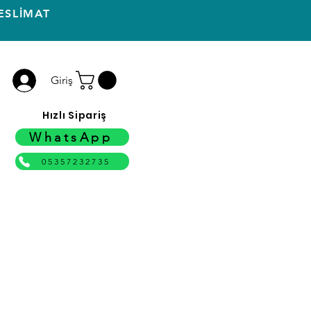
ESLİMAT
Giriş
Hızlı Sipariş
WhatsApp
05357232735