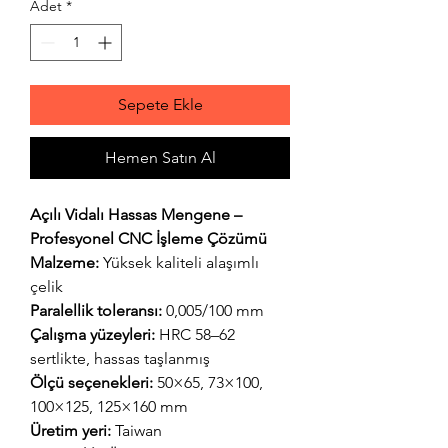
Adet
*
Sepete Ekle
Hemen Satın Al
Açılı Vidalı Hassas Mengene –
Profesyonel CNC İşleme Çözümü
Malzeme:
Yüksek kaliteli alaşımlı
çelik
Paralellik toleransı:
0,005/100 mm
Çalışma yüzeyleri:
HRC 58–62
sertlikte, hassas taşlanmış
Ölçü seçenekleri:
50×65, 73×100,
100×125, 125×160 mm
Üretim yeri:
Taiwan