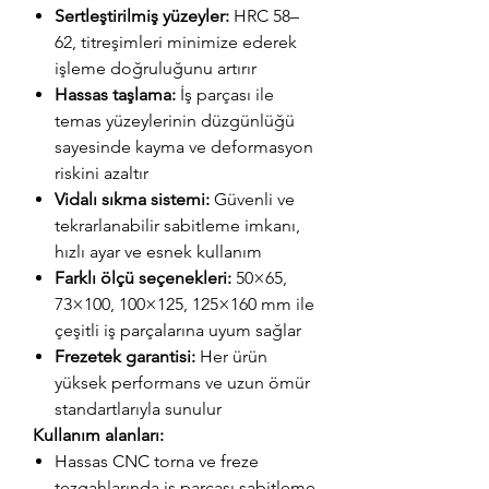
Sertleştirilmiş yüzeyler:
HRC 58–
62, titreşimleri minimize ederek
işleme doğruluğunu artırır
Hassas taşlama:
İş parçası ile
temas yüzeylerinin düzgünlüğü
sayesinde kayma ve deformasyon
riskini azaltır
Vidalı sıkma sistemi:
Güvenli ve
tekrarlanabilir sabitleme imkanı,
hızlı ayar ve esnek kullanım
Farklı ölçü seçenekleri:
50×65,
73×100, 100×125, 125×160 mm ile
çeşitli iş parçalarına uyum sağlar
Frezetek garantisi:
Her ürün
yüksek performans ve uzun ömür
standartlarıyla sunulur
Kullanım alanları:
Hassas CNC torna ve freze
tezgahlarında iş parçası sabitleme