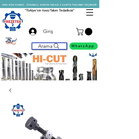
AYNI GÜN KARGO - İSTANBUL AVRUPA YAKASI 2 SAATTE TESLİMAT SEÇENEĞİ
"Türkiye'nin
Kesici
Takım Tedarikcisi"
Giriş
Arama
WhatsApp