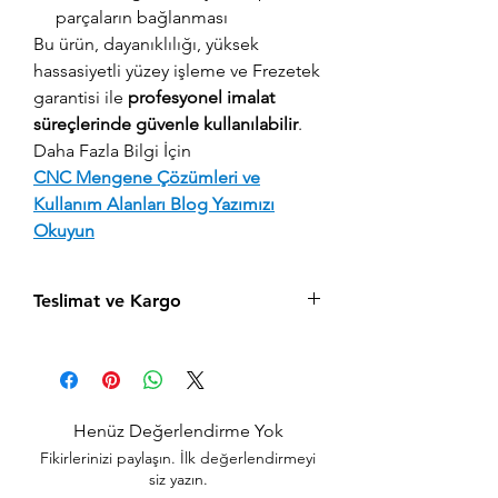
parçaların bağlanması
Bu ürün, dayanıklılığı, yüksek
hassasiyetli yüzey işleme ve Frezetek
garantisi ile
profesyonel imalat
süreçlerinde güvenle kullanılabilir
.
Daha Fazla Bilgi İçin
CNC Mengene Çözümleri ve
Kullanım Alanları Blog Yazımızı
Okuyun
Teslimat ve Kargo
Aynı gün saat 15:00'a kadar verilen tüm
siparişler aynı gün içerisinde kargolanır.
Acil siparişlerinizde, İstanbul Avrupa
yakası için 2 saatte kendi kuryelerimiz ile
Henüz Değerlendirme Yok
hızlı teslimat seçeneğimiz bulunmaktadır,
Fikirlerinizi paylaşın. İlk değerlendirmeyi
sepet sayfasında teslimat seçimini
siz yazın.
yapabilirsiniz.