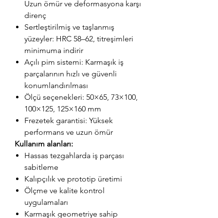
Uzun ömür ve deformasyona karşı
direnç
Sertleştirilmiş ve taşlanmış
yüzeyler: HRC 58–62, titreşimleri
minimuma indirir
Açılı pim sistemi: Karmaşık iş
parçalarının hızlı ve güvenli
konumlandırılması
Ölçü seçenekleri: 50×65, 73×100,
100×125, 125×160 mm
Frezetek garantisi: Yüksek
performans ve uzun ömür
Kullanım alanları:
Hassas tezgahlarda iş parçası
sabitleme
Kalıpçılık ve prototip üretimi
Ölçme ve kalite kontrol
uygulamaları
Karmaşık geometriye sahip