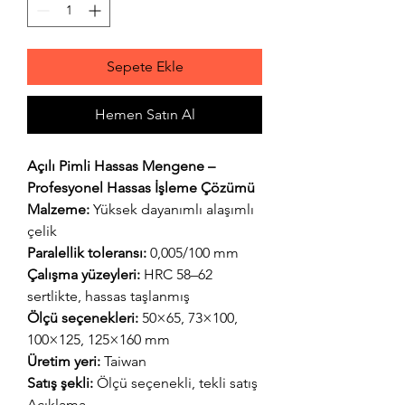
Sepete Ekle
Hemen Satın Al
Açılı Pimli Hassas Mengene –
Profesyonel Hassas İşleme Çözümü
Malzeme:
Yüksek dayanımlı alaşımlı
çelik
Paralellik toleransı:
0,005/100 mm
Çalışma yüzeyleri:
HRC 58–62
sertlikte, hassas taşlanmış
Ölçü seçenekleri:
50×65, 73×100,
100×125, 125×160 mm
Üretim yeri:
Taiwan
Satış şekli:
Ölçü seçenekli, tekli satış
Açıklama