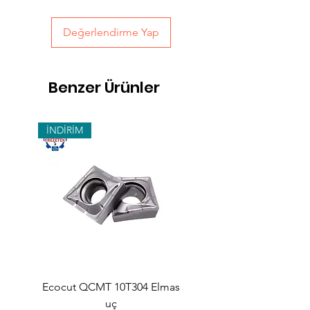
Değerlendirme Yap
Benzer Ürünler
İNDİRİM
Ecocut QCMT 10T304 Elmas
SPMG 140512 Udrill Elma
uç