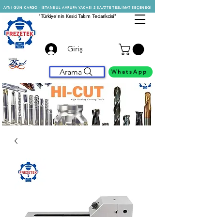
AYNI GÜN KARGO - İSTANBUL AVRUPA YAKASI 2 SAATTE TESLİMAT SEÇENEĞİ
"Türkiye'nin
Kesici
Takım Tedarikcisi"
Giriş
Arama
WhatsApp