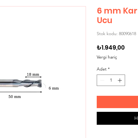
6 mm Kar
Ucu
Stok kodu: 80090618
Fiya
₺1.949,00
Vergi hariç
Adet
*
H