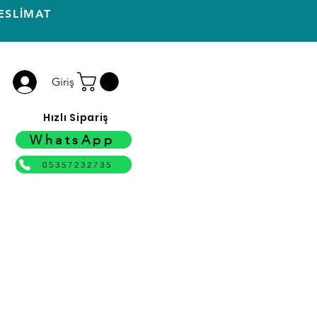
ESLİMAT
Giriş
Hızlı Sipariş
WhatsApp
05357232735