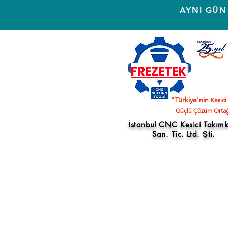
AYNI GÜN
FREZETEK
"Türkiye'nin
Kesici
Güçlü Çözüm Ortağ
İstanbul CNC Kesici Takıml
San. Tic. Ltd. Şti.