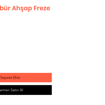
bür Ahşap Freze
t
Sepete Ekle
emen Satın Al