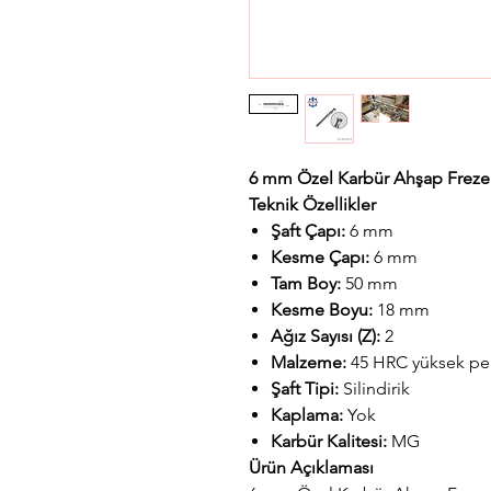
6 mm Özel Karbür Ahşap Freze
Teknik Özellikler
Şaft Çapı:
6 mm
Kesme Çapı:
6 mm
Tam Boy:
50 mm
Kesme Boyu:
18 mm
Ağız Sayısı (Z):
2
Malzeme:
45 HRC yüksek per
Şaft Tipi:
Silindirik
Kaplama:
Yok
Karbür Kalitesi:
MG
Ürün Açıklaması