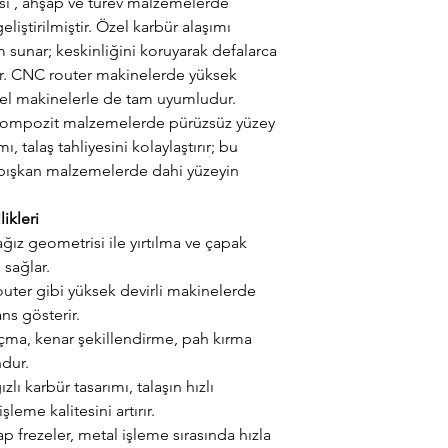
i , ahşap ve türev malzemelerde
eliştirilmiştir. Özel karbür alaşımı
sunar; keskinliğini koruyarak defalarca
ar. CNC router makinelerde yüksek
nuel makinelerle de tam uyumludur.
e kompozit malzemelerde pürüzsüz yüzey
mı, talaş tahliyesini kolaylaştırır; bu
apışkan malzemelerde dahi yüzeyin
ikleri
ğız geometrisi ile yırtılma ve çapak
sağlar.
ter gibi yüksek devirli makinelerde
ns gösterir.
çma, kenar şekillendirme, pah kırma
ndur.
ızlı karbür tasarımı, talaşın hızlı
şleme kalitesini artırır.
 frezeler, metal işleme sırasında hızla