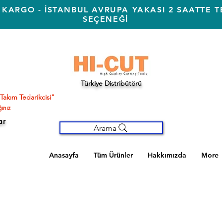
 KARGO - İSTANBUL AVRUPA YAKASI 2 SAATTE T
SEÇENEĞİ
Türkiye Distribütörü
Takım Tedarikcisi"
ınız
ar
Arama
Anasayfa
Tüm Ürünler
Hakkımızda
More