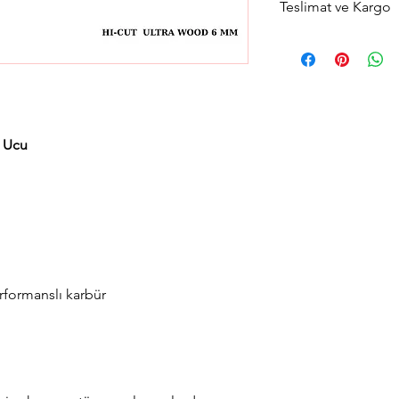
Teslimat ve Kargo
Aynı gün saat 14:00'a 
gün içerisinde kargola
Avrupa yakası için 2 sa
teslimat seçeneğimiz
teslimat seçimini yapab
 Ucu
formanslı karbür