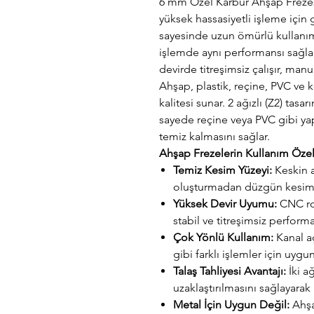
6 mm Özel Karbür Ahşap Frezes
yüksek hassasiyetli işleme için g
sayesinde uzun ömürlü kullanım 
işlemde aynı performansı sağl
devirde titreşimsiz çalışır, ma
Ahşap, plastik, reçine, PVC v
kalitesi sunar. 2 ağızlı (Z2) tasarı
sayede reçine veya PVC gibi y
temiz kalmasını sağlar.
Ahşap Frezelerin Kullanım Özell
Temiz Kesim Yüzeyi:
Keskin a
oluşturmadan düzgün kesim 
Yüksek Devir Uyumu:
CNC rou
stabil ve titreşimsiz performa
Çok Yönlü Kullanım:
Kanal a
gibi farklı işlemler için uygu
Talaş Tahliyesi Avantajı:
İki ağ
uzaklaştırılmasını sağlayarak i
Metal İçin Uygun Değil:
Ahşap