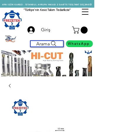
AYNI GÜN KARGO - İSTANBUL AVRUPA YAKASI 2 SAATTE TESLİMAT SEÇENEĞİ
"Türkiye'nin
Kesici
Takım Tedarikcisi"
Giriş
Arama
WhatsApp