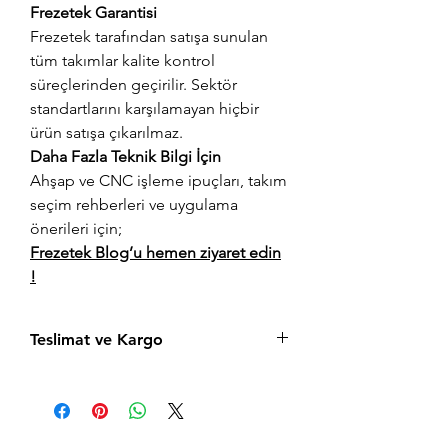
Frezetek Garantisi
Frezetek tarafından satışa sunulan
tüm takımlar kalite kontrol
süreçlerinden geçirilir. Sektör
standartlarını karşılamayan hiçbir
ürün satışa çıkarılmaz.
Daha Fazla Teknik Bilgi İçin
Ahşap ve CNC işleme ipuçları, takım
seçim rehberleri ve uygulama
önerileri için;
Frezetek Blog’u hemen ziyaret edin
!
Teslimat ve Kargo
Aynı gün saat 14:00'a kadar verilen tüm
siparişler aynı gün içerisinde kargolanır.
Acil siparişlerinizde, İstanbul Avrupa
yakası için 2 saatte kendi kuryelerimiz ile