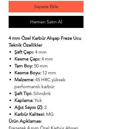
Sepete Ekle
Hemen Satın Al
4 mm Özel Karbür Ahşap Freze Ucu
Teknik Özellikler
Şaft Çapı:
4 mm
Kesme Çapı:
4 mm
Tam Boy:
50 mm
Kesme Boyu:
12 mm
Malzeme:
45 HRC yüksek
performanslı karbür
Şaft Tipi:
Silindirik
Kaplama:
Yok
Ağız Sayısı (Z):
2
Karbür Kalitesi:
MG
Ürün Açıklaması
Frezetek 4 mm Özel Karbür Ahşap