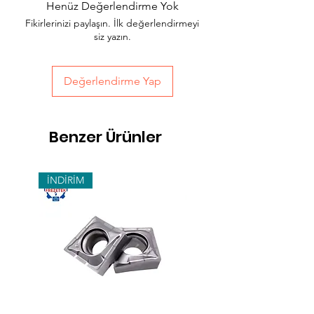
Henüz Değerlendirme Yok
hızlı teslimat seçeneğimiz bulunmaktadır,
Fikirlerinizi paylaşın. İlk değerlendirmeyi
sepet sayfasında teslimat seçimini
siz yazın.
yapabilirsiniz.
Değerlendirme Yap
Benzer Ürünler
İNDİRİM