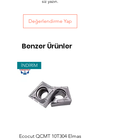
siz yazın.
yapabilirsiniz.
Değerlendirme Yap
Benzer Ürünler
İNDİRİM
Ecocut QCMT 10T304 Elmas
SPMG 140512 Udrill Elma