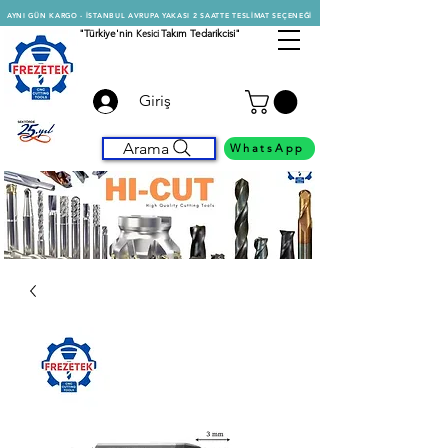
AYNI GÜN KARGO - İSTANBUL AVRUPA YAKASI 2 SAATTE TESLİMAT SEÇENEĞİ
"Türkiye'nin
Kesici
Takım Tedarikcisi"
Giriş
Arama
WhatsApp