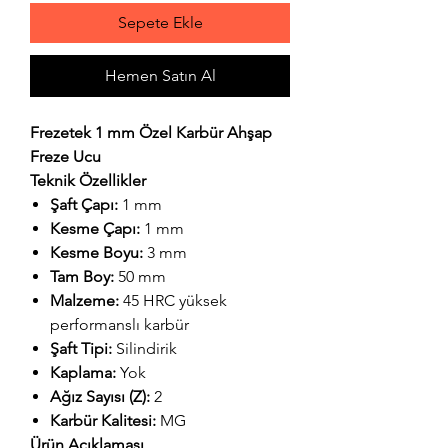
Sepete Ekle
Hemen Satın Al
Frezetek 1 mm Özel Karbür Ahşap
Freze Ucu
Teknik Özellikler
Şaft Çapı:
1 mm
Kesme Çapı:
1 mm
Kesme Boyu:
3 mm
Tam Boy:
50 mm
Malzeme:
45 HRC yüksek
performanslı karbür
Şaft Tipi:
Silindirik
Kaplama:
Yok
Ağız Sayısı (Z):
2
Karbür Kalitesi:
MG
Ürün Açıklaması