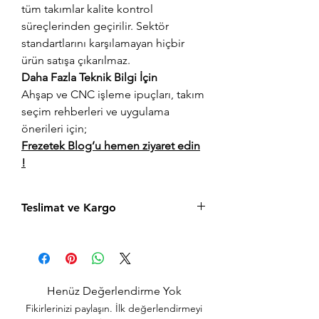
tüm takımlar kalite kontrol
süreçlerinden geçirilir. Sektör
standartlarını karşılamayan hiçbir
ürün satışa çıkarılmaz.
Daha Fazla Teknik Bilgi İçin
Ahşap ve CNC işleme ipuçları, takım
seçim rehberleri ve uygulama
önerileri için;
Frezetek Blog’u hemen ziyaret edin
!
Teslimat ve Kargo
Aynı gün saat 14:00'a kadar verilen tüm
siparişler aynı gün içerisinde kargolanır.
Acil siparişlerinizde, İstanbul Avrupa
yakası için 2 saatte kendi kuryelerimiz ile
Henüz Değerlendirme Yok
hızlı teslimat seçeneğimiz bulunmaktadır,
Fikirlerinizi paylaşın. İlk değerlendirmeyi
sepet sayfasında teslimat seçimini