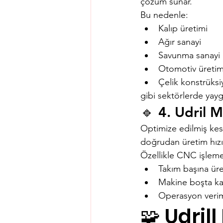
çözüm sunar.
Bu nedenle:
Kalıp üretimi
Ağır sanayi
Savunma sanayi
Otomotiv üretim
Çelik konstrüksi
gibi sektörlerde yayg
🔹 4. Udril 
Optimize edilmiş kesi
doğrudan üretim hızı
Özellikle CNC işlem
Takım başına üre
Makine boşta kal
Operasyon veriml
🧩 Udril