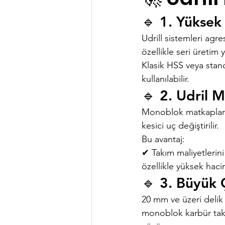
🔹 1. Yüksek
Udrill sistemleri agr
özellikle seri üretim
Klasik HSS veya stan
kullanılabilir.
🔹 2. Udril 
Monoblok matkaplarda
kesici uç değiştirilir.
Bu avantaj:
✔ Takım maliyetlerini 
özellikle yüksek hacim
🔹 3. Büyük Ç
20 mm ve üzeri delik 
monoblok karbür takı