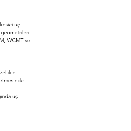
kesici uç 
 geometrileri 
 WCM, WCMT ve 
ellikle 
letmesinde 
ğında uç 