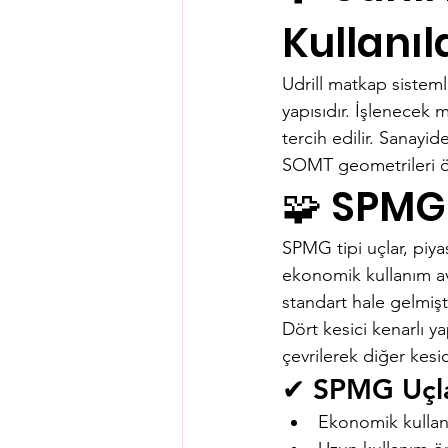
Kullanıl
Udrill matkap sisteml
yapısıdır. İşlenecek 
tercih edilir. Sanay
SOMT geometrileri ö
🧩 SPMG
SPMG tipi uçlar, piyas
ekonomik kullanım av
standart hale gelmişti
Dört kesici kenarlı ya
çevrilerek diğer kesici
✔ SPMG Uçlar
Ekonomik kulla