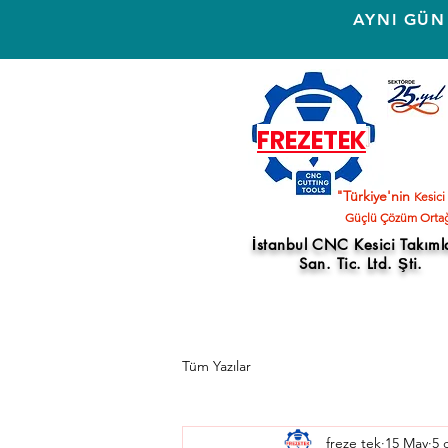
AYNI GÜN
FREZETEK
"Türkiye'nin
Kesici
Güçlü Çözüm Ortağ
İstanbul CNC Kesici Takıml
San. Tic. Ltd. Şti.
Tüm Yazılar
freze tek
15 May
5 