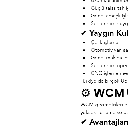
Uzun kullanım 
Güçlü talaş tahli
Genel amaçlı iş
Seri üretime uy
✔ Yaygın Kul
Çelik işleme
Otomotiv yan sa
Genel makina im
Seri üretim oper
CNC işleme mer
Türkiye’de birçok Udr
⚙️ WCM 
WCM geometrileri dah
yüksek ilerleme ve d
✔ Avantajlar