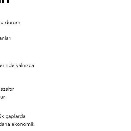
 Bu durum 
.
nları 
rinde yalnızca 
azaltır
ur.
yük çaplarda 
r daha ekonomik 