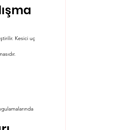
lışma 
rilir. Kesici uç 
asıdır. 
uygulamalarında 
rı