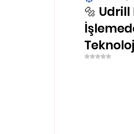
🔩 Udril
İşlemed
Teknoloj
5 üzerinden NaN yıl