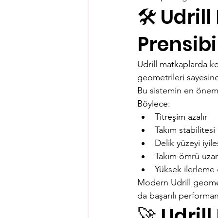
🛠️ Udri
Prensibi
Udrill matkaplarda ke
geometrileri sayesinde
Bu sistemin en önemli
Böylece:
Titreşim azalır
Takım stabilitesi 
Delik yüzeyi iyile
Takım ömrü uzar
Yüksek ilerleme o
Modern Udrill geometr
da başarılı performa
🚀 Udril