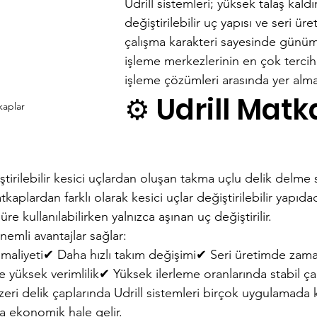
Udrill sistemleri; yüksek talaş kald
değiştirilebilir uç yapısı ve seri ü
çalışma karakteri sayesinde gün
işleme merkezlerinin en çok tercih 
işleme çözümleri arasında yer alma
⚙️ Udrill Matk
kaplar
tirilebilir kesici uçlardan oluşan takma uçlu delik delme s
plardan farklı olarak kesici uçlar değiştirilebilir yapıdad
e kullanılabilirken yalnızca aşınan uç değiştirilir.
nemli avantajlar sağlar:
aliyeti✔ Daha hızlı takım değişimi✔ Seri üretimde zama
e yüksek verimlilik✔ Yüksek ilerleme oranlarında stabil ç
eri delik çaplarında Udrill sistemleri birçok uygulamada k
 ekonomik hale gelir.