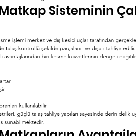
ll Matkap Sisteminin Ça
sme işlemi merkez ve dış kesici uçlar tarafından gerçekleşti
 talaş kontrollü şekilde parçalanır ve dışarı tahliye edilir.
 avantajlarından biri kesme kuvvetlerinin dengeli dağıtılm
artar
şir
ranları kullanılabilir
ileri, güçlü talaş tahliye yapıları sayesinde derin delik 
ns sunabilmektedir.
l Matkapların Avantajla