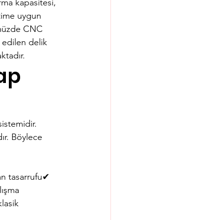
ırma kapasitesi, 
retime uygun 
ümüzde CNC 
edilen delik 
ktadır.
ap 
istemidir. 
ır. Böylece 
n tasarrufu✔ 
alışma
lasik 