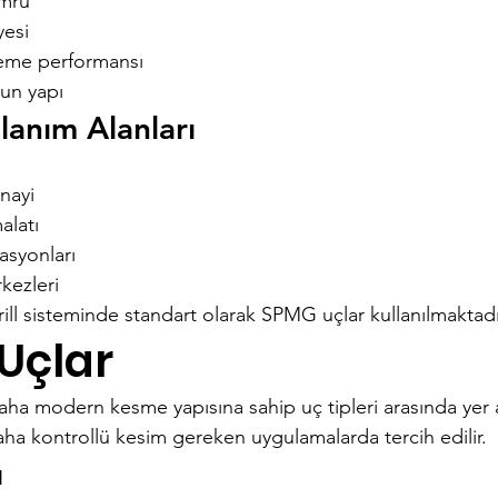
ömrü
yesi
leme performansı
gun yapı
lanım Alanları
nayi
alatı
asyonları
kezleri
ill sisteminde standart olarak SPMG uçlar kullanılmaktadı
Uçlar
a modern kesme yapısına sahip uç tipleri arasında yer alı
aha kontrollü kesim gereken uygulamalarda tercih edilir.
ı