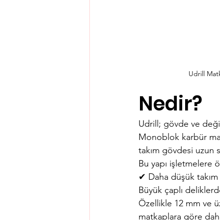
Udrill Mat
Nedir?
Udrill; gövde ve değiş
Monoblok karbür matka
takım gövdesi uzun sür
Bu yapı işletmelere ö
✔ Daha düşük takım m
Büyük çaplı deliklerd
Özellikle 12 mm ve üz
matkaplara göre daha