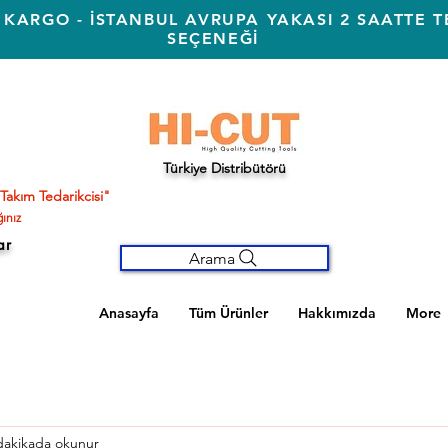
 KARGO - İSTANBUL AVRUPA YAKASI 2 SAATTE T
SEÇENEĞİ
Türkiye Distribütörü
Takım Tedarikcisi"
ınız
ar
Arama
Anasayfa
Tüm Ürünler
Hakkımızda
More
dakikada okunur