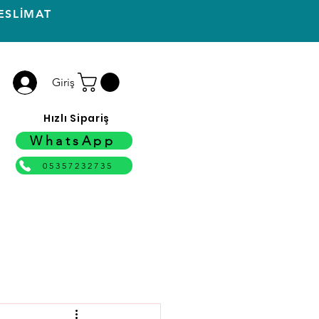
ESLİMAT
Giriş
Hızlı Sipariş
WhatsApp
05357232735