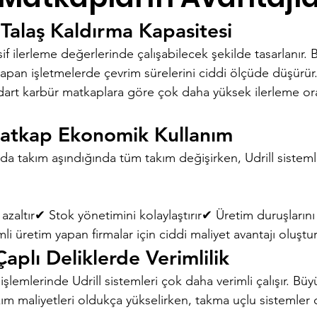
 Talaş Kaldırma Kapasitesi
esif ilerleme değerlerinde çalışabilecek şekilde tasarlanır.
 yapan işletmelerde çevrim sürelerini ciddi ölçüde düşürür
dart karbür matkaplara göre çok daha yüksek ilerleme ora
Matkap Ekonomik Kullanım
 takım aşındığında tüm takım değişirken, Udrill sistemle
azaltır✔ Stok yönetimini kolaylaştırır✔ Üretim duruşlarını 
li üretim yapan firmalar için ciddi maliyet avantajı oluştur
aplı Deliklerde Verimlilik
işlemlerinde Udrill sistemleri çok daha verimli çalışır. Bü
m maliyetleri oldukça yükselirken, takma uçlu sistemle